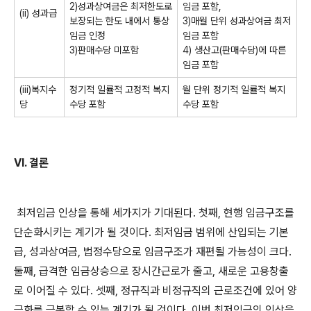
2)
성과상여금은 최저한도로
임금 포함
,
(ii)
성과급
보장되는 한도 내에서 통상
3)
매월 단위 성과상여금 최저
임금 인정
임금 포함
3)
판매수당 미포함
4)
생산고
(
판매수당
)
에 따른
임금 포함
(iii)
복지수
정기적 일률적 고정적 복지
월 단위 정기적 일률적 복지
당
수당 포함
수당 포함
VI.
결론
최저임금 인상을 통해 세가지가 기대된다
.
첫째
,
현행 임금구조를
단순화시키는 계기가 될 것이다
.
최저임금 범위에 산입되는 기본
급
,
성과상여금
,
법정수당으로 임금구조가 재편될 가능성이 크다
.
둘째
,
급격한 임금상승으로 장시간근로가 줄고
,
새로운 고용창출
로 이어질 수 있다
.
셋째
,
정규직과 비정규직의 근로조건에 있어 양
극화를 극복할 수 있는 계기가 될 것이다
.
이번 최저임금의 인상을