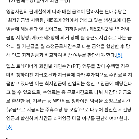
(2)
판매수당
(
실적에 의한 수당
)
영업사원의 판매실적에 따라 매월 금액이 달라지는 판매수당은
「최저임금법 시행령」 제
5
조제
2
항에서 정하고 있는 생산고에 따른
임금에 해당된다 할 것이므로 「최저임금법」 제
5
조의
2
및 「최저임
금법 시행령」 제
5
조제
3
항에 의거 당해 월 총근로시간수로 나눈 금
액과 월 기본급을 월 소정근로시간수로 나눈 금액을 합산한 후 당
해 연도 최저임금과 비교하여 위반 여부를 판단해야 한다
.
[5]
헬스 트레이너가 회원별 개인수업
(PT)
업무를 맡아 수행할 경우
미리 정하여진 지급조건과 지급률에 따라 추가적으로 수업료를 지
급받고 있다면 이는 최저임금에 산입되는 생산고 임금에 해당된다
고 볼 수 있으므로
,
수업료는 총 근로시간으로 나눠 시간당 임금으
로 환산한 뒤
,
기본급 등 월단위로 정하여진 임금을 소정근로시간
(
유급으로 지급되는 주휴수당 등 포함
)
으로 나누어 환산한 시간당
임금과 합산하여 시간급 최저임금 미달 여부를 판단하여야 한다
.
[6]