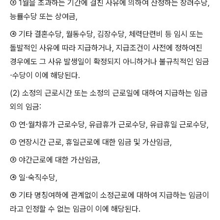
③ 1
월을 초과하는 기간에 걸친 사유에 의하여 산정하는 장려수당
,
능률수당 또는 상여금
,
④
기타 결혼수당
,
월동수당
,
김장수당
,
체력단련비 등 임시 또는
돌발적인 사유에 따라 지급하거나
,
지급조건이 사전에 정하여진
경우에도 그 사유 발생일이 확정되지 아니하거나 불규칙적인 임금
⋅
수당이 이에 해당된다
.
(2)
소정의 근로시간 또는 소정의 근로일에 대하여 지급하는 임금
외의 임금
:
①
연
⋅
월차휴가 근로수당
,
유급휴가 근로수당
,
유급휴일 근로수당
,
②
연장시간 근로
,
휴일근로에 대한 임금 및 가산임금
,
③
야간근로에 대한 가산임금
,
④
일
⋅
숙직수당
,
⑤
기타 명칭여하에 관계없이 소정근로에 대하여 지급하는 임금이
라고 인정할 수 없는 임금이 이에 해당된다
.