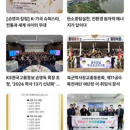
[손영미 칼럼] K-가곡 슈퍼스타,
탄소중립실천, 친환경 원자력 에너
전통과 세계 사이의 무대
지가 답이다
KS한국고용정보 손영득 회장 초
육군학사장교총동문회, 제11공수
청, '2026 학사 13기 신년회' 성
특전여단 여단장 이·취임식 참석
황리 개최