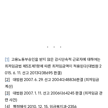
[1]
고용노동부승인을 받지 않은 감시단속적 근로자에 대하여는
최저임금법 제
5
조제
1
항에 따른 최저임금액이 적용된다
(
대법원
2
015. 6. 11.
선고
2013
다
38695
판결
)
[2]
대법원
2007. 6. 29.
선고
2004
다
48836
판결
(
최저임금
계산
)
[3]
대법원
2007. 1. 11.
선고
2006
다
64245
판결
(
최저임금 관
련 사건
)
[4]
행정해석
2010. 12. 15.
임금복지과
-2356