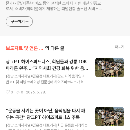
문가/기업/제품/서비스 등의 철저한 소비자 기반 패널 인증으
로서, 소비자(의뢰인)에게 제공하는 패널인증 솔루션 서비스를
말합니다.
구독하기
더보기
보도자료 및 언론 소비자평가 기본정보/강남 소비자저널
의 다른 글
광교PT 하이즈피트니스, 회원들과 강릉 10K
마라톤 완주… “지역사회 건강 회복 위한 움직
글 내용
임 문화 확산”
[강남 소비자저널=김은정 대표기자]광교 지역 움직임 기
반 PT 및 러닝 트레이닝 전문센터 하이즈피트니스가 회원
들과 함께 강릉 10K 마라톤 대회에 참가하며 지역사회 건
0
0
2026. 5. 28.
강 증진과 지속 가능한 운동 문화 확산에 나서 주목받고 있
다.이번 활동은 단순 스포츠 참여를 넘어 지역사회 내 건강
한 움직임 문화와 생활 체육 참여 확대를 위한 사회공헌 활
“운동을 시키는 곳이 아닌, 움직임을 다시 깨
동의 일환으로 진행됐다. 특히 운동에 대한 심리적 장벽이
높았던 일반인들이 단계적 프로그램을 통해 스스로 움직임
우는 공간” 광교PT 하이즈피트니스 주목
글 내용
을 회복하고 마라톤 완주에 도전했다는 점에서 의미를 더
[강남 소비자저널=김은정 대표기자]최근 운동을 시작하는
하고 있다.실제로 참가 회원들 중에는 과거 체력 저하, 무릎