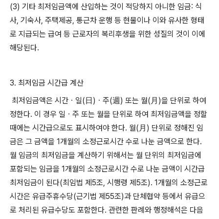
(3)
기타 최저임금액에 산입하는 것이 적당하지 아니한 임금
:
식
사
,
기숙사
,
주택제공
,
통근차 운행 등 현물이나 이와 유사한 형태
로 지급되는 급여 등 근로자의 복리후생을 위한 성질의 것이 이에
해당된다
.
3.
최저임금 시간급 계산
최저임금액은 시간ㆍ일
(
日
)
ㆍ주
(
週
)
또는 월
(
月
)
을 단위로 하여
정한다
.
이 경우 일ㆍ주 또는 월을 단위로 하여 최저임금액을 정할
때에는 시간급으로도 표시하여야 한다
.
월
(
月
)
단위로 정해진 임
금은 그 금액을
1
개월의 소정근로시간 수로 나눈 금액으로 한다
.
월 임금의 최저임금을 계산하기 위해서는 월 단위의 최저임금에
포함되는 임금을
1
개월의 소정근로시간 수로 나눈 금액이 시간급
최저임금이 된다
(
최임법 제
5
조
,
시행령 제
5
조
). 1
개월의 소정근로
시간은 유급주휴수당
(
근기법 제
55
조
)
과 단체협약 등에서 유급으
로 처리된 유급수당도 포함한다
.
관련한 판례와 행정해석은 다음