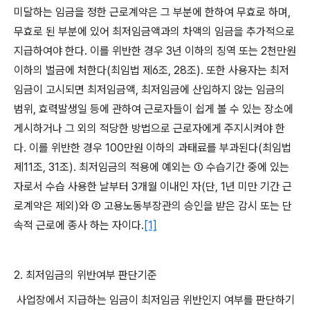
미달하는 임금을 정한 근로계약은 그 부분에 한하여 무효로 하며
,
무효로 된 부분에 있어 최저임금액과의 차액의 임금을 추가적으로
지급하여야 한다
.
이를 위반한 경우
3
년 이하의 징역 또는
2
천만원
이하의 벌금에 처한다
(
최임법 제
6
조
, 28
조
).
또한 사용자는 최저
임금이 고시되면 최저임금액
,
최저임금에 산입하지 않는 임금의
범위
,
효력발생일 등에 관하여 근로자들이 쉽게 볼 수 있는 장소에
게시하거나 그 외의 적당한 방법으로 근로자에게 주지시켜야 한
다
.
이를 위반한 경우
100
만원 이하의 과태료를 부과된다
(
최임법
제
11
조
, 31
조
).
최저임금의 적용에 예외는 ① 수습기간 중에 있는
자로서 수습 사용한 날부터
3
개월 이내인 자
(
단
, 1
년 미만 기간 근
로계약은 제외
)
와 ② 고용노동부장관의 승인을 받은 감시 또는 단
속적 근로에 종사 하는 자이다
.
[1]
2.
최저임금의 위반여부 판단기준
사업장에서 지급하는 임금이 최저임금 위반인지 여부를 판단하기