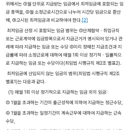
위해서는 ①월 단위로 지급받는 임금에서 최저임금에 포함되는 임
금 총액을
,
②월 소정근로시간으로 나누어 시간당 임금으로 환산
해
,
③고시된 최저임금과 비교하여야 한다
.
[2]
최저임금 산정 시 포함되는 임금 범위는 ①단체협약ㆍ취업규칙
또는 근로계약에 임금항목으로서 지급근거가 명시되어 있거나 관
례에 따라 지급하는 임금 또는 수당 ②미리 정해진 지급조건과 지
급률에 따라 소정근로에 대하여 매월
1
회 이상 정기적ㆍ일률적으
로 지급하는 임금 또는 수당이다
(
최임법 시행규칙 제
2
조 별표
2).
최저임금에 산입되지 않는 임금의 범위
(
최임법 시행규칙 제
2
조
별표
1)
는 다음과 같다
.
(1)
매월
1
회 이상 정기적으로 지급하는 임금 외의 임금
:
① 1
월을 초과하는 기간의 출근성적에 의하여 지급하는 정근수당
,
② 1
월을 초과하는 일정기간의 계속근무에 대하여 지급하는 근속
수당
,