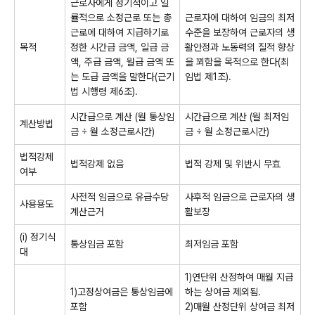
근로자에게 정기적이고 일
률적으로 소정근로 또는 총
근로자에 대하여 임금의 최저
근로에 대하여 지급하기로
수준을 보장하여 근로자의 생
목적
정한 시간급 금액
,
일급 금
활안정과 노동력의 질적 향상
액
,
주급 금액
,
월급 금액 또
을 꾀함을 목적으로 한다
(
최
는 도급 금액을 말한다
(
근기
임법 제
1
조
).
법 시행령 제
6
조
).
시간급으로 계산
(
월 통상임
시간급으로 계산
(
월 최저임
계산방법
금 ÷ 월 소정근로시간
)
금
÷ 월 소정근로시간
)
법적강제
법적강제 없음
법적 강제 및 위반시 무효
여부
사전적 임금으로 유급수당
사후적 임금으로 근로자의 생
사용용도
계산근거
활보장
(i)
정기식
통상임금 포함
최저임금 포함
대
1)
연단위 산정하여 매월 지급
1)
고정상여금은 통상임금에
하는 상여금 제외됨
.
포함
2)
매월 산정단위 상여금 최저