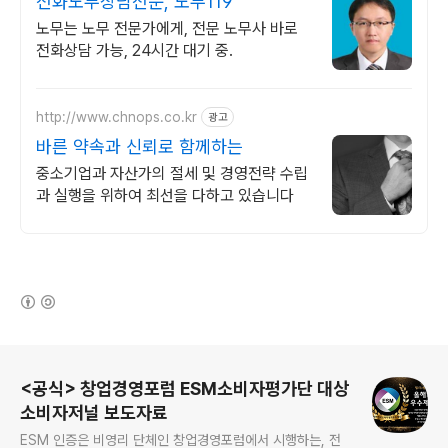
전화노무상담전문, 노무119
노무는 노무 전문가에게, 전문 노무사 바로
전화상담 가능, 24시간 대기 중.
http://www.chnops.co.kr
광고
바른 약속과 신뢰로 함께하는
중소기업과 자산가의 절세 및 경영전략 수립
과 실행을 위하여 최선을 다하고 있습니다
(새창열림)
로그 정보
<공식> 창업경영포럼 ESM소비자평가단 대상
소비자저널 보도자료
ESM 인증은 비영리 단체인 창업경영포럼에서 시행하는, 전