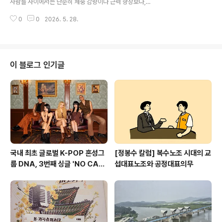
사람들 사이에서는 단순히 체중 감량이나 근력 향상보다,
및 발목 불편감, 운동에 대한 자신감 부족 등으로 인해 1k
내 몸 상태를 제대로 이해하고 건강하게 움직이는 방법에
m 이상 달리는 것조차 어려워했던 사례들도 포함되어 있
0
0
2026. 5. 28.
대한 관심이 높아지고 있다. 특히 운동을 해도 반복적으로
었다. 하지만 하이즈피트니스가 운영해..
불편함을 느끼거나, 자세 문제와 밸런스 고민을 가진 사람
들에게는 ‘무조건 강도 높은 운동’보다 몸 상태에 맞는 접근
이 중요해지고 있다. 이 가운데 광교PT 전문 하이즈피트니
스가 움직임 기반의 프리미엄 PT 시스템으로 주목받고 있
이 블로그 인기글
다. 하이즈피트니스는 단순히 운동 루틴을 제공하는 일반
적인 PT 방식에서 벗어나, 회원 개개인의 움직임 패턴과
몸 사용 습관을 세밀하게 분석하는 데 집중한다. 운동 전 움
직임 평가와 밸런스 체크, 호흡 패턴 확인 등을 통해 현재
몸 상태를 파악하고, 이를 기반으..
국내 최초 글로벌 K-POP 혼성그
[정봉수 칼럼] 복수노조 시대의 교
룹 DNA, 3번째 싱글 'NO CA
섭대표노조와 공정대표의무
P'으로 7월 27일 컴백