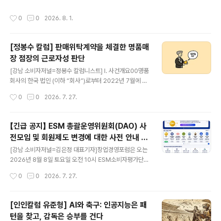
영상도 따뜻하게 들어 주시고 응원해 주신 분들께 진심으로 감사드립니다. 🙏오늘의
는 장면, 떠도는 의혹을 사실인 양 전제하고 던진 질문, 사
경전산책은 『해심밀경』에 전하는 여섯 바라밀의 가르침입니다.좋은 마음을 냈는데
실관계가 다르다는 반박에 자료 대신 목소리를 높이는 장
작성시간
0
0
2026. 8. 1.
도 왜 금세 흔들릴까요?왜 수행은 제자리걸음처럼 느껴질까요?부처님께서는 앞의
면이 이어졌다고 언론은 전했다. 답변 태도를 두고 벌어진
수행이 다음 수행을 이끌어, 보시에서 지혜로 나아간다고 말씀하십니다.지난 1년의
실랑이에 질의 시간이 흘러가기도 했..
고마운 마음을 담아 오늘도 부처님 가르침을 함께 나눕니다.늘 감사드립니다. 성불하
[정봉수 칼럼] 판매위탁계약을 체결한 명품매
십시오. 🙏 https://www.youtube.com/watch?v=hN9aWe6cZio박영동 법사
장 점장의 근로자성 판단
의 경전산책 64www.youtube.com [..
글 내용
[강남 소비자저널=정봉수 칼럼니스트] I. 사건개요00명품
회사의 한국 법인 (이하 “회사”)로부터 2022년 7월에 불
만족스럽게 계약이 해지된 매장 점장 2명이 2022년 10월
작성시간
0
0
2026. 7. 27.
에 퇴직금, 연차수당 등 법정수당을 회사가 미지급 하였다
고 노동부에 진정을 제기하였다. 이 임금체불 진정사건에
서 회사는 점장들이 수수료 용역 판매수탁자이기 때문에
【긴급 공지】 ESM 총괄운영위원회(DAO) 사
근로기준법에 의한 퇴직금이 발생하지 않는다고 주장하였
전모임 및 회원제도 변경에 대한 사전 안내 및
다. 반면 진정인(2명의 점장)들은 고정급여와 성과급을 받
글 내용
포인트 ESMP, ESMX 무상 제공 안내
고 사용종속관계에서 임금을 목적으로 근로를 제공하였기
[강남 소비자저널=김은정 대표기자]창업경영포럼은 오는
때문에 근로자라고 주장하면서, 퇴직금, 기타 법정수당을
2026년 8월 8일 토요일 오전 10시 ESM소비자평가단과
포함하여 8000여만 원을 청구하였다. 이 사건을 조사한
ESM 웹3홈 플랫폼의 정식 서비스를 공식 오픈한다고 밝
작성시간
0
0
2026. 7. 27.
근로감독관은 근로자의 주장에 타당성이 있다고 하면서 회
혔다.[아래는 사전 모임 개최 안내]정식 서비스 출범에 앞
사에 어느 정도의 합의를 요구하였다. 하지..
서 주요 지역대표단과 대의원을 대상으로 ESM 생태계의
운영 방향과 ESM 총괄운영위원회(DAO) 참여구조를 공
[인인칼럼 유준형] AI와 축구: 인공지능은 패
유하기 위한 긴급 사전모임을 다음과 같이 개최합니다. 행
턴을 찾고, 감독은 승부를 건다
사 개요 일시: 2026년 7월 28일 화요일 오후 2시 장소: