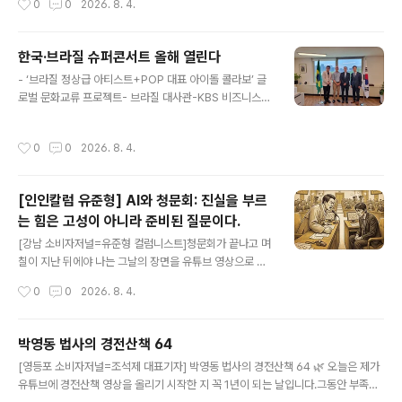
0
0
2026. 8. 4.
것이 아니라, 자신의 마음을..
이어온 따뜻한 생명존중의 온기가 피어올랐다.'K-AI 아트
의 거장' 장인보 감독이 AI 총괄위원장을 맡아 진두지휘한
‘2026 제2회 애니멀 아트 페스티벌(2026 2nd Animal
한국·브라질 슈퍼콘서트 올해 열린다
Art Festival)’이 지난 7월 29일부터 8월 2일까지 서울
글 내용
- ‘브라질 정상급 아티스트+POP 대표 아이돌 콜라보’ 글
인사동 마루아트센터 특별관에서 관람객들의 뜨거운 찬사
로벌 문화교류 프로젝트- 브라질 대사관-KBS 비즈니스-
속에 성공적으로 막을 내렸다.‘동물의 미래가 인류의 미래
마이다스 엔터테인먼트 손잡고 본격 추진- 콘서트와 예능
입니다’라는 슬로건 아래 펼쳐진 이번 축제는, 기술과 미학,
결합한 새로운 한·브 문화 콘텐츠 탄생 [강남 소비자저널=
그리고 생명 윤리가 하나로 융합된 미래형 다원 예술의 새
작성시간
0
0
2026. 8. 4.
김은정 대표기자] 마이다스엔터테인먼트(대표 김재관)가
로운 지평을 열었다는 평가를 받으며 대단원의 막을 내렸
KBS 비즈니스(대표 이재환), 주 대한민국 브라질 대사관과
다...
함께 대한민국과 브라질 양국의 문화교류를 위한 대형 프
[인인칼럼 유준형] AI와 청문회: 진실을 부르
로젝트인 '한· 브 문화교류 슈퍼콘서트'를 본격 추진한다고
는 힘은 고성이 아니라 준비된 질문이다.
밝혔다. 이번 프로젝트는 단순한 공연을 넘어 양국의 문화
글 내용
와 예술을 함께 나누는 글로벌 문화교류의 장을 마련하는
[강남 소비자저널=유준형 컬럼니스트]청문회가 끝나고 며
것을 목표 로 하고 있다. 마이다스엔터테인먼트 측은 KBS
칠이 지난 뒤에야 나는 그날의 장면을 유튜브 영상으로 보
비즈니스 측과 함께 최근 브라질대사관 관계자들 과 여러
았다. 책상에 앉아 다른 문서를 정리하던 중이었다. 그런데
작성시간
0
0
2026. 8. 4.
차례 미팅을 진행했으며, 브라질대..
어느 대목에서 손이 멈췄다.한 의원이 월드컵 경기 영상을
자료로 꺼내 들었다. 그러나 보도에 따르면 질문이 전제한
그 선수는 이미 그라운드를 뛰고 있었다. 전제부터 어긋난
박영동 법사의 경전산책 64
질문이었다. 그리고 코치를 향해 이어진 질문은 더 허망했
글 내용
[영등포 소비자저널=조석제 대표기자] 박영동 법사의 경전산책 64 🌿 오늘은 제가
다. 그래서 왜 졌느냐고.그 한 장면만이 아니었다. 증인이
유튜브에 경전산책 영상을 올리기 시작한 지 꼭 1년이 되는 날입니다.그동안 부족한
설명을 시작하면 말을 끊고 묻는 말에만 답하라고 다그치