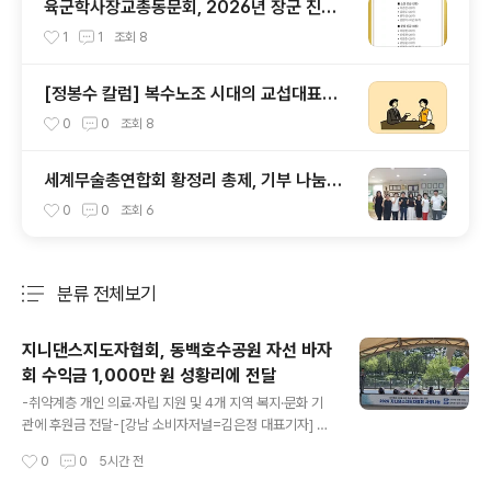
육군학사장교총동문회, 2026년 장군 진급
발표를 맞아
1
1
조회
8
[정봉수 칼럼] 복수노조 시대의 교섭대표노
조와 공정대표의무
0
0
조회
8
세계무술총연합회 황정리 총제, 기부 나눔에
앞장 서 (7)
0
0
조회
6
분류 전체보기
주요 글 목록
지니댄스지도자협회, 동백호수공원 자선 바자
회 수익금 1,000만 원 성황리에 전달
글 내용
-취약계층 개인 의료·자립 지원 및 4개 지역 복지·문화 기
관에 후원금 전달-[강남 소비자저널=김은정 대표기자] 사
단법인 지니댄스지도자협회(이하 지니댄스지도자협회)가
작성시간
0
0
5시간 전
지난 5월 동백호수공원 야외무대에서 개최한 ‘취약계층 지
원을 위한 자선 바자회 & 댄스 공연’을 통해 모금된 수익금