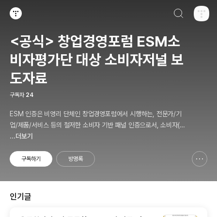
검색하기
티스토리
<공식> 창업경영포럼 ESM소
비자평가단 대상 소비자저널 보
도자료
구독자
24
ESM 인증은 비영리 단체인 창업경영포럼에서 시행하는, 전문가/기
업/제품/서비스 등의 철저한 소비자 기반 패널 인증으로서, 소비자(의
뢰인)에게 제공하는 패널인증 솔루션 서비스를 말합니다.
...더보기
구독하기
방명록
신고하기 레이어
열기
인기글