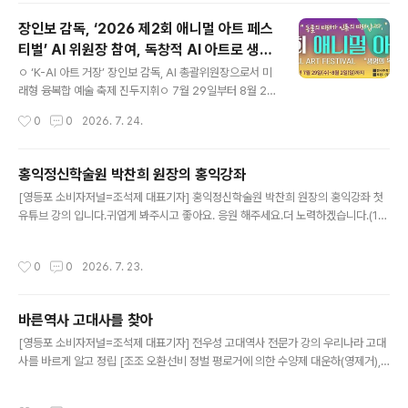
아이밍365의 AI Platform과 글로벌 라이브 이커머스, AI
장인보 감독, ‘2026 제2회 애니멀 아트 페스
자동통역 메신저, 해외 바이어 매칭 시스템을 활용하여 에
티벌’ AI 위원장 참여, 독창적 AI 아트로 생명
이펙셀의 나노칼슘 제품을 세계 시장에 소개하고 해외 유
글 내용
존중 메시지 던진다
통망을 확대하는 것을 목표로 한다. AI와 바이오 기술의 만
ﾷ ‘K-AI 아트 거장’ 장인보 감독, AI 총괄위원장으로서 미
남아이밍365는 AI 기반 글로벌 비즈니스 플랫폼을 통해
래형 융복합 예술 축제 진두지휘ﾷ 7월 29일부터 8월 2일
언어와 국가의 장벽을 낮추고, 에이펙셀은 나노기술을 적
까지 서울 인사동 마루아트센터 특별관에서 개최ﾷ Ai대표
작성시간
0
0
2026. 7. 24.
용한 칼슘 제품으로 글로벌 건강식품 시장을 공략한다.양
대상작 , 등 기술과 영혼의 경계 허무는 명작 최초 공개 [강
사는 기술과 유통 역량을 결..
남 소비자저널=김은정 대표기자] 인공지능(AI)과 미학적
영감을 융합하여 글로벌 다원 예술계를 선도하고 있는 장
홍익정신학술원 박찬희 원장의 홍익강좌
인보 감독이 오는 7월 29일부터 8월 2일까지 서울 인사동
글 내용
[영등포 소비자저널=조석제 대표기자] 홍익정신학술원 박찬희 원장의 홍익강좌 첫
마루아트센터 특별관에서 열리는 '2026 제2회 애니멀 아
유튜브 강의 입니다.귀엽게 봐주시고 좋아요. 응원 해주세요.더 노력하겠습니다.(17
트 페스티벌(2026 2nd Animal Art Festival)'에 AI 총
분 동영상) https://youtu.be/HezJkmj1mGw?si=O4fuY2SIBf_VGW4q홍익
괄위원장 및 참여 작가로 전격 참여한다. 이번 페스티벌은
강좌 제 2강 입니다.(9분 동영상)https://youtu.be/uSSy3e-m-6g홍익강좌 제
‘동물의 미래가 인류의 미래입니다’를 주제로 내걸고 인간
작성시간
0
0
2026. 7. 23.
3강 입니다.(21분 동영상)https://youtu.be/EATzzgy3sq4홍익강좌 제 4강 시
과 동물, 자연과 생명이 함께 공존하는 미래를 예술..
청해주시고 좋아요 응원해 주세요. 항상 더 노력하겠습니다.(24분 동영상) https://
www.youtube.com/watch?v=KxlMxzh6H8c홍익강좌 5강입니다.(28분 동
바른역사 고대사를 찾아
영상)시청하시고 좋아요 응원해 주시면 더욱 열심히 하겠습니다. htt..
글 내용
[영등포 소비자저널=조석제 대표기자] 전우성 고대역사 전문가 강의 우리나라 고대
사를 바르게 알고 정립 [조조 오환선비 정벌 평로거에 의한 수양제 대운하(영제거),
우임금 치수지 연구에 의한 지나의 고대사 및 대한민국 고대사 정립](대중강연 실황
녹화 방송)진정으로 권합니다.우리 역사에 조금이라도 관심이 있으시다면절대 후회
작성시간