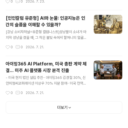
0
0
2026. 7. 23.
하시지 않을 것입니다.감히 자신있게 권합니다.2시간, 긴 시간입니다만 꼭 참고 들으
시면 참지 않으셔도 됩니다. 유익하고 재미있으니.......놀랍기도 하고 재미있고 무척
유익합니다.올바른 진정한 우리 역사가 이곳에 있습니다.필히 들으셔서 살펴보고 파
[인인칼럼 유준형] AI와 눈물: 인공지능은 인
악하시고홀로 보시는 것으로 끝나지 마시고필히 주위 여러분들에게 적극 권해 주십
간의 슬픔을 이해할 수 있을까?
시오.그래서 많은 분들이 보셔야 합니다. 아셔야 합니다.이는 절대 ..
글 내용
[강남 소비자저널=유준형 컬럼니스트]성냥팔이 소녀가 마
지막 성냥을 켰을 때, 그 작은 불빛 속에서 할머니의 얼굴이
떠올랐다. 안데르센이 그 동화를 쓴 지 오래되었지만, 우리
작성시간
0
0
2026. 7. 21.
는 아직도 그 장면 앞에서 잠시 멈춘다. 배고픔보다 더 추운
것은, 아무도 알아주지 않는 슬픔이다. 사람은 빵이 없어서
도 울지만, 내 눈물을 알아주는 이가 없을 때 더 깊이 운다.
아이밍365 AI Platform, 미국 총판 계약 체
이제 우리는 그 슬픔조차 기계에게 먼저 말하는 시대에 들
결… 미주 AI 플랫폼 시장 본격 진출
어섰다. 밤이 깊으면 누군가는 휴대폰을 켜고 묻는다. “오
글 내용
늘 너무 힘들어. 왜 자꾸 눈물이 나지?” 인공지능은 곧바로
- 미국 현지 법인 설립 추진- 아이밍365 김경철 30%, 신
다정하게 답한다. “많이 지치셨군요. 그 마음, 충분히 이해
안피엠씨코퍼레이션 이상우 70% 지분 참여- 미국 전역
합니다.” 위로가 전혀 없는 것은 아니다. 아무도 없는 새벽
센터 개소 및 AI Platform·라이브 이커머스 사업 확대- 한
작성시간
0
0
2026. 7. 21.
에 그 문장 하나가 무너지는 마음을 잠깐 붙들어주기도 한
국 AI 플랫폼 기술의 글로벌 시장 진출 가속화 [강남 소비
다. 그런데 곧..
자저널=김은정 대표기자]글로벌 AI 플랫폼 기업 아이밍3
65(iMing365 AI Platform)는 신안피엠씨코퍼레이션
더보기
이상우 회장과 미국 시장 진출을 위한 미국 총판 계약(Mas
ter Distributor Agreement)을 체결했다고 밝혔다.이
번 계약을 통해 양사는 미국 현지 법인을 설립하고, 미국 시