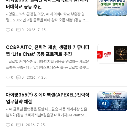
100) 제품의 글로벌 총판 계약을 체결하고, 국내를 비롯한
버대학교 공동 추진
해외 시장 확대를 공동 추진한다고 밝혔다.이번 계약을 통
글 내용
해 아이밍365는 자사의 AI Platform, 글로벌 라이브 이
- 양홍모 박사·김경철 의장, AI 사이버대학교 부총장 임
커머스, 자동통역 메신저, 해외 바이어 매칭 시스템을 활용
명… 2026년 9월 글로벌 베타 강좌 오픈 예정 [강남 소비
하여 ECP100의 글로벌 유통망 구축과 해외 시장 진출을
자저널=김은정 대표기자]AI Platform 전문기업 아이밍3
작성시간
0
0
2026. 7. 25.
적극 지원할 계획이다. AI와 친환경 기술의 융합ECP100..
65㈜와 필리핀 Northwest Samar State University
(NwSSU)가 AI 기반 사이버대학교 구축을 위한 협력을 본
격화하며 글로벌 교육시장 진출에 나섰다.양 기관은 AI 기
CC&P·AITC, 전략적 제휴, 생활형 커뮤니티
술을 활용한 차세대 온라인 교육 시스템을 공동 개발하고,
앱 ‘Life Chat’ 공동 프로젝트 추진
국제 경쟁력을 갖춘 AI 사이버대학교를 운영하기 위해 협
글 내용
력을 강화하기로 했다.이번 프로젝트는 AI 자동강의, AI 학
- 글로벌 커머스·커뮤니티·디지털 금융을 연결하는 새로운
습관리시스템(LMS), AI 자동통역, AI 튜터, 글로벌 온라인
플랫폼 구축- 테무·알리익스프레스·틱톡 등 글로벌 플랫폼
교육 플랫폼 등을 융합하여 국경과 언어의 제약 없이 누구
과 협력 확대 추진 [강남 소비자저널=김은정대표기자] 주
작성시간
0
0
2026. 7. 25.
나 수준 높은 교육을 받을 수 있는 환경을 구축..
식회사 씨씨엔피(CC&P)와 AITC는 전략적 제휴를 통해
글로벌 생활형 커뮤니티 플랫폼 구축을 위한 공동사업을
추진한다고 밝혔다.양사는 이번 프로젝트의 공식 명칭을 'L
아이밍365㈜ & 에이펙셀(APEXEL)전략적
ife Chat'으로 정하고, 단순한 메신저를 넘어 커뮤니티, 쇼
업무협약 체결
핑, 라이브커머스, 디지털 지갑, 글로벌 결제 서비스를 하나
글 내용
로 연결하는 생활형 플랫폼으로 발전시켜 나갈 계획이다.Li
- AI 글로벌 플랫폼을 통한 나노칼슘 제품 세계시장 진출
fe Chat은 사용자 간의 소통을 기반으로 상품 추천, 공동
본격화[강남 소비자저널=김은정 대표기자]AI Platform
구매, 라이브커머스, 지역 커뮤니티 활동, 라이프매니저 서
전문기업 아이밍365㈜와 기능성 소재 전문기업 에이펙
작성시간
0
1
2026. 7. 25.
비스를 통합 제공하며, 4988.io와 연계하여 소비와 커뮤
셀이 전략적 업무협약(MOU)을 체결하고, 나노칼슘 제품
니티가 함께 성장..
의 글로벌 시장 진출을 공동 추진하기로 했다.이번 협약은