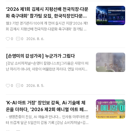
총 1,000만 원을 지역사회 취약계층과 관련 기관에 전달했
‘2026 제1회 김제시 지평선배 전국직장·다문
다. 이번 후원금 전달식은 자선 바자회와 열정적인 댄스 공
화 축구대회’ 참가팀 모집, 한국직장인다문화
연에 동참한 시민들과 회원들의 뜻을 모아 이뤄졌다. 전달
글 내용
축구협회
된 성금은 어려움을 겪고 있는 개인 대상자 치료·자립 지원
웹3 기반 경기관리·100여 개 언어 실시간 지원‘2026 제1
금과 지역 복지·문화 단체 운영 지원금으로 각각 나눠 전달
회 김제시 지평선배 전국직장·다문화 축구대회’ 참가팀 모
되었다.■ 개인 의료비·자립생활·학업 지원에 500만 원 전
집팀·선수등록부터 경기일정, 대진, 결과, 순위, 응원·평가
작성시간
0
0
2026. 8. 6.
달 개인 지원 대상으로는 총 3명이 선정되어 지원을 받게
까지 공식 웹에서 통합 운영다문화팀 참가비 면제…외국인
되었다. ▲허리 협착증으로 ..
선수와 가족을 위해 100여 개 언어 실시간 공식 웹 제공10
월 31일~11월 1일 김제종합운동장에서 개최한국직장인다
[손영미의 감성가곡] 누군가가 그립다
문화축구협회가 직장인과 다문화 구성원이 축구를 통해 교
글 내용
[강남 소비자저널=손영미 칼럼니스트]그리움은 사랑이 떠
류하고 화합하는 ‘2026 제1회 김제시 지평선배 전국직장·
난 자리가 아니라, 사랑이 머물렀던 자리다. 연일 이어지는
다문화 축구대회’ 참가팀을 모집한다.이번 대회는 오는 20
폭염 속에서는 문득 소나기 한 줄기가 그리워진다. 메마른
26년 10월 31일 토요일부터 11월 1일 일요일까지 김제종
대지를 적시는 비처럼, 지친 마음에도 잠시 쉬어갈 여백이
합운동장에서 개최된다. 선수와 팀 등록은 8월 7일부터 1
작성시간
0
0
2026. 8. 5.
필요하다. 사랑도 그렇다. 너무 뜨거우면 서로를 태우고, 적
0월 13일 24시까지 진행되며, 전국 직장팀과 다문화팀,
당한 그리움이 있을 때 비로소 오래 머문다. 그래서 그리움
남녀 클럽팀 등이..
은 사랑의 끝이 아니라사랑이 깊어지는 또 하나의 계절이
'K-AI 아트 거장' 장인보 감독, Ai 기술에 체
다. SJ Park의 섬세한 선율과 정단의 시적인 언어가 만난
온을 더하다, '2026 제2회 애니멀 아트 페스
이 노래에서 비는 단순한 자연현상이 아니다. 마음 깊은 곳
글 내용
티벌' 성황리에 막 내려
에 차오른 그리움이 하늘을 빌려 흘러내리는 감정의 은유
- 생명존중의 진심, AI 예술과 만나다… 인사동 마루아트센
다. “빗물인지 눈물인지”라는 표현은 자연과 인간의 슬픔
터 뜨겁게 달군 5일간의 감동 기록 [강남 소비자저널=김은
이 하나가 되는 순간을 그려낸다. 어느새 우리는 비를 맞는
정 대표기자]차가운 인공지능(AI) 알고리즘 위에 25년간
작성시간