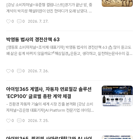
글 내용
이수 모임랜드 ( 서울특별시 서초구 동작대로 108, B202
[강남 소비자저널=유준형 컬럼니스트]경기가 끝난 밤, 중
) 대상: 창업경영포럼 주요 지역대표단, 대의원 및 사전 초
계석의 박지성 해설위원이 던진 한마디가 오래 남았다. 이
청 대상자 주요 내용: ESM 총괄운영위원회(DAO) 운영 브
기려고 한 경기가 맞는지 되짚어 봐야 한다는 말이었다. 닷
작성시간
0
0
2026. 7. 27.
리핑, 참여지분·역할·의무·혜택 안내, 전용 에어드랍 이번
새 뒤 새벽, 선수단은 인천공항으로 조용히 돌아왔다. 국민
모임은..
이 아픈 이유는 단순히 졌기 때문이 아니다. 축구는 질 수
있다. 상대가 강하면 밀리고, 운이 없으면 골대가 외면한다.
박영동 법사의 경전산책 63
그러나 준비 없이 진 것처럼 보일 때 국민은 더 크게 상처받
글 내용
[영등포 소비자저널=조석제 대표기자] 박영동 법사의 경전산책 63 📩 많이 듣고도
는다. 선수들은 뛰었는데 팀의 길이 보이지 않을 때, 땀은
왜 삶은 쉽게 바뀌지 않을까요?『해심밀경』은듣고, 생각하고, 실천하는문사수의 길을
흘렸는데 전술의 흔적이 희미할 때, 우리는 패배보다 무거
말합니다.배움이 삶을 바꾸는 세 걸음,잠시 함께 들어보세요. 🙏 https://www.you
운 허탈감을 느낀다.조별리그 탈락 이후 한국 축구를 둘러
tube.com/watch?v=_ctqvg-ilD4&pp=0gcJCaMLAYcqIYzv박영동 법사의
싼 말들이 거칠다. 감독의 전술 부재, 선수 기용, 경기 중 대
작성시간
0
0
2026. 7. 26.
경전산책 63www.youtube.com [경전산책 63] 자씨보살이 다시 부처님께 여쭈
응, 대한축구협회의 책임을 묻는 보도가 이어졌다. 이 글은
었다. “세존이시여, 들어서 이루는 지혜[聞所成慧]로 그 뜻을 깨달으며, 생각하여
특정 감독을 조롱..
이루는 지혜[思所成慧]로 그 뜻을 깨달으며, 사마타ㆍ비발사나를 닦아서 이루는 지
아이밍365 계열사, 자동차 연료절감 솔루션
혜[修所成慧]로 그 뜻을 깨닫는다 하시니, 이는 어떻게 다릅니까?” “선남자여, 들
'ECP100' 글로벌 총판 계약 체결
어서 이루는 지혜는..
글 내용
- 친환경 자동차 기술의 세계 시장 진출 본격화 [강남 소비
자저널=김은정 대표기자]AI Platform 전문기업 아이밍3
65㈜가 자동차 연료절감 기술 분야의 글로벌 시장 진출을
작성시간
0
0
2026. 7. 25.
위한 새로운 계열사를 출범시키며 친환경 모빌리티 사업에
본격 진출한다.아이밍365㈜는 자동차 연료 효율 향상 기
술을 보유한 개발사와 ECP100(Engine Clean Power
아이밍365, 필리핀 사마르대학교와 AI 사이