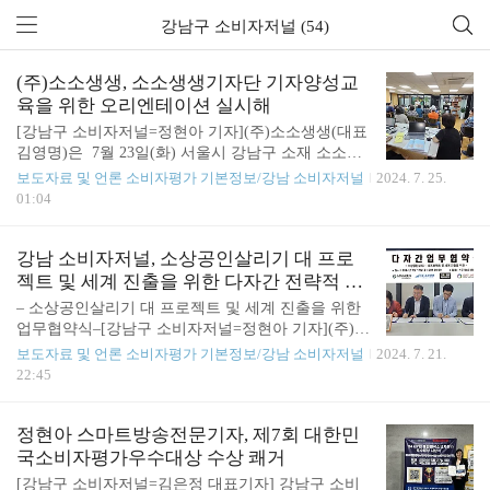
강남구 소비자저널 (54)
(주)소소생생, 소소생생기자단 기자양성교
육을 위한 오리엔테이션 실시해
[강남구 소비자저널=정현아 기자](주)소소생생(대표
김영명)은 7월 23일(화) 서울시 강남구 소재 소소생
생 본사에서 강남구 소비자저널 김은정 발행인을 초
보도자료 및 언론 소비자평가 기본정보/강남 소비자저널
2024. 7. 25.
빙해 소소생생기자단 기자양성교육을 위한 오리엔테
01:04
이션 실시했다.(주)소소생생은 소상공인 살리기 범국
민 운동을 추진하기 위해 (주)소소생생을 설립했다.
(주)소소생생은 소상공인이 대주주이면서, 포노사피
강남 소비자저널, 소상공인살리기 대 프로
언스의 원리와 애플의 원리에 근거하고, ESG 경영을
젝트 및 세계 진출을 위한 다자간 전략적 업
실천하는 데 앞장서며, 전세계 소상공인 살리기를 리
무협약식 개최해
– 소상공인살리기 대 프로젝트 및 세계 진출을 위한
드하는 차세대 플렛폼 선도기업이다.이날, 소소생생
업무협약식–[강남구 소비자저널=정현아 기자](주)소
기자단 기자양성교육을 위한 오리엔테이션에서 기사
소생생(대표 김영명)은 7월 17일(수) 서울 강남구 소
보도자료 및 언론 소비자평가 기본정보/강남 소비자저널
2024. 7. 21.
실습 후 조정민이사는 "오늘 처음으로 배웠고 단시
재 (주)소소생생 본사에서 소상공인살리기 대 프로
22:45
간에 짧은 시간에 배웠는데.. 해보니까 정말 재미있
젝트 및 세계 진출을 위해 상호 협력하기로 하고 다
었어요. 앞으로 소소생생을 홍보함에 있어서 엄청난
자간 업무협약식을 가졌다. ㈜맥스젠테크놀로지(대
도움..
표이사 김영수), (주)소소생생(대표 김영명) , STAR
정현아 스마트방송전문기자, 제7회 대한민
Z GALAXIES GLOBAL & ENTERTAINMENT(대표
국소비자평가우수대상 수상 쾌거
오승용), 강남구 소비자저널(발행인 김은정)은 상호
[강남구 소비자저널=김은정 대표기자] 강남구 소비