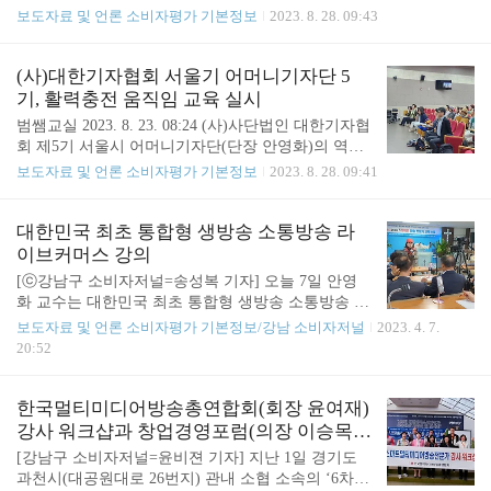
성’이라는 주제를 가지고 지난 8월 15일(화) 오전 10
보도자료 및 언론 소비자평가 기본정보
2023. 8. 28. 09:43
시부터 오후 6시까지 서울시 노원구 소재 서울과학
기술대학교 무궁관 911호와 207호에서 내빈과 단원
70여명이 참석한 가운데 성황리에 개최되었다. 이날
(사)대한기자협회 서울기 어머니기자단 5
교육은 화가이자 전문 강사인 김미정 사무처장의 '스
기, 활력충전 움직임 교육 실시
마트폰 찐 사용법' 강의로 진행되었으며, 기자로서
범쌤교실 2023. 8. 23. 08:24 (사)사단법인 대한기자협
유용한 앱과 프로그램을 능숙하게 다룰 수 있도록 하
회 제5기 서울시 어머니기자단(단장 안영화)의 역량
는 디지털 리터러시 역량강화 교육과 실습으로 진행
강화 워크숍이 ‘품격있는 취재와 기사작성’이라는 주
보도자료 및 언론 소비자평가 기본정보
2023. 8. 28. 09:41
되었다.
제를 가지고 지난 8월 15일(화) 오전 10시부터 오후 6
시까지 서울시 노원구 소재 서울과학기술대학교 무
궁관 911호와 207호에서 내빈과 단원 70여명이 참석
대한민국 최초 통합형 생방송 소통방송 라
한 가운데 성황리에 개최되었다. 바른소통움직임센
이브커머스 강의
터 센터장인 박희영(서초구 단장)의 ‘활력충전움직
[ⓒ강남구 소비자저널=송성복 기자] 오늘 7일 안영
임’ 은 오전 교육을 마친 단원들에게는 활력과 생기
화 교수는 대한민국 최초 통합형 생방송 소통방송 라
를 주었고, 오후 교육부터 참여한 단원들에게는 적극
이브커머스 강의를 양천구 신월2동500-1에 위치한
보도자료 및 언론 소비자평가 기본정보/강남 소비자저널
2023. 4. 7.
적인 참여를 위한 긴장완화에 도움을 주었다.
윤비젼의 키키아카데미센타에 열정적으로 강의에 큰
20:52
호응을 얻었다
한국멀티미디어방송총연합회(회장 윤여재)
강사 워크샵과 창업경영포럼(의장 이승목),
소비자저널협동조합(이사장 박기환) 협업
[강남구 소비자저널=윤비젼 기자] 지난 1일 경기도
식이 이루어져...
과천시(대공원대로 26번지) 관내 소협 소속의 ‘6차산