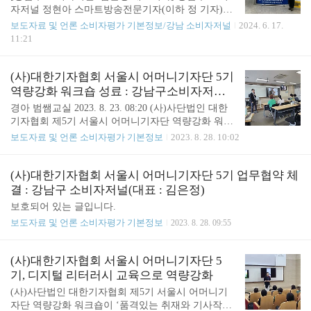
이해와 신뢰를 바탕으로 협력하고자 업무협약서에
자저널 정현아 스마트방송전문기자(이하 정 기자)가
각각 서명했다.강남구 소비자저널 김은정 발행인은
2024 제7회 ESM 대한민국소비자평가우수대상 시상
보도자료 및 언론 소비자평가 기본정보/강남 소비자저널
2024. 6. 17.
"으늘 역사적인 다자간 업무협약식이 있었습니다. 앞
식에서 '언론/스마트방송기자' 부문에서 대상을 수상
11:21
으로 우리 언론은 멕스젠테트놀로지 그리고 소소생
했다. 제7회 대한민국소비자평가우수대상은 지난 달
생이 전세계에 나가는데 협력하도록 하..
27일(월) 국회의원회관 대회의실에서 진행됐으며, 국
내 우수 소비자평가를 받은 인물, 기관, 단체 등 240
(사)대한기자협회 서울시 어머니기자단 5기
여명의 대상을 시상했다. 2009년 비영리단체 창업경
역량강화 워크숍 성료 : 강남구소비자저널
영포럼이 설립된 이래 꾸준히 진행되어 온 '대한민국
김은정 대표 '품격있는 취재와 기사 작성법'
경아 범쌤교실 2023. 8. 23. 08:20 (사)사단법인 대한
소비자평가우수대상 시상식'은 엄선된 평가단의 데
강의
기자협회 제5기 서울시 어머니기자단 역량강화 워크
이터를 바탕으로 우수한 평점을 받은 ▲기관 ▲단
숍이 ‘품격있는 취재와 기사작성’이라는 주제를 가지
보도자료 및 언론 소비자평가 기본정보
2023. 8. 28. 10:02
체 ▲기업 ▲ 전문가 등을 선정하여 시상하는 권위
고 지난 8월 15일(화) 오전 10시부터 오후 6시까지 서
있는 행사로 손꼽힌다. 정 기자는 작년 2월 이후 주요
울시 노원구 소재 서울과학기술대학교 무궁관 911호
업체들의 수 많은 기사는 물론 기존 기사를 토대로
와 207호에서 내빈과 단원 70여명이 참석한 가운데
(사)대한기자협회 서울시 어머니기자단 5기 업무협약 체
'2..
성황리에 개최되었다. 이날 특강을 맡은 강남구소비
결 : 강남구 소비자저널(대표 : 김은정)
자저널 김은정 대표는 '품격있는 취재와 기사 작성
보호되어 있는 글입니다.
법'라는 주제로 상황에 맞는 취재방법, 기사 작성 및
보도자료 및 언론 소비자평가 기본정보
2023. 8. 28. 09:55
송부, 기자로서의 자부심에 대해 열강했으며, 직접
기사를 작성하고 송부하는 실습을 통해 기자로서의
역량을 강화하고자 노력했다. 특히 강남구소비자저
(사)대한기자협회 서울시 어머니기자단 5
널의 원칙이자 특징인 '비난 보다는 강점을 통한 차
기, 디지털 리터러시 교육으로 역량강화
별화'를 강조하며 "어머니의 마음으로 골..
(사)사단법인 대한기자협회 제5기 서울시 어머니기
자단 역량강화 워크숍이 ‘품격있는 취재와 기사작