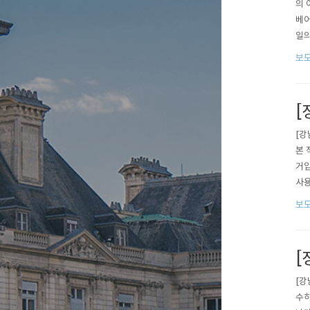
의 
베어
일의
종이
보도
인’
금 하
[
[강
본 
거입
사용
세제
보도
다.
늘어
[
[강
수하