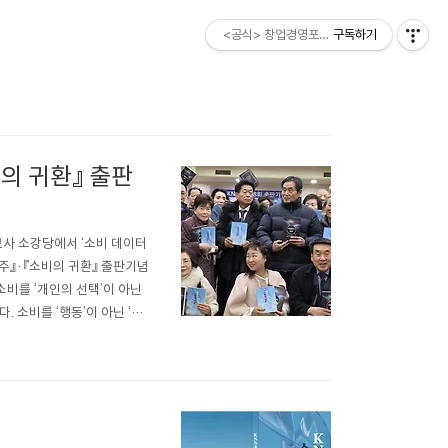
<공식> 창업경영포럼 ESM소비자
구독하기
비의 귀환』 출판
사 소강당에서 ‘소비 데이터
범주』·『소비의 귀환』 출판기념
소비를 ‘개인의 선택’이 아닌
 소비를 ‘행동’이 아닌 ‘축
비를 시간 속에 남는 기록(증
강조했다. 즉, 소비는 상품..