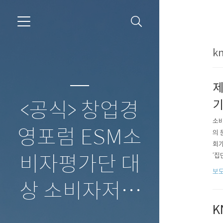
kn
제
기
<공식> 창업경
소비
영포럼 ESM소
의 
회가
‘집
비자평가단 대
적된
보도
거)
상 소비자저널
K
보도자료