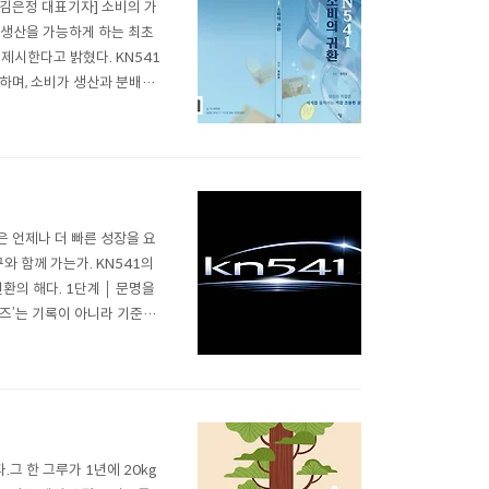
=김은정 대표기자] 소비의 가
닌 생산을 가능하게 하는 최초
제시한다고 밝혔다. KN541
하며, 소비가 생산과 분배의
… 문명 시리즈 5부작 출간 예
출간했으며, 오는 2월 ..
 언제나 더 빠른 성장을 요
와 함께 가는가. KN541의
환의 해다. 1단계 │ 문명을
리즈’는 기록이 아니라 기준이
행본은 나누기 위해 베스트셀러
 그리고 바로 이 시점,글로..
그 한 그루가 1년에 20kg