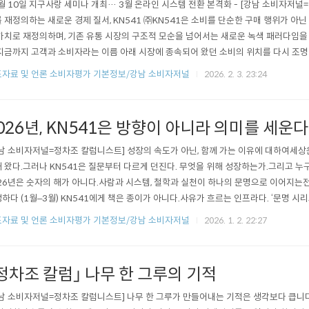
2월 10일 지구사랑 세미나 개최… 3월 온라인 시스템 전환 본격화 - [강남 소비자저널
 재정의하는 새로운 경제 질서, KN541 ㈜KN541은 소비를 단순한 구매 행위가 아
가치로 재정의하며, 기존 유통 시장의 구조적 모순을 넘어서는 새로운 녹색 패러다임을 
지금까지 고객과 소비자라는 이름 아래 시장에 종속되어 왔던 소비의 위치를 다시 조명
이 되는 ‘소비귀환 경제’를 본격적으로 출범시킨다. ‘소비귀환’과 ‘KN541 범주’ 출판
자료 및 언론 소비자평가 기본정보/강남 소비자저널
2026. 2. 3. 23:24
KN541은 온라인 시스템 전환의 첫 번째 콘텐츠로『소비귀환』, 『KN541 범주』 두 권을 
026년, KN541은 방향이 아니라 의미를 세운다
남 소비자저널=정차조 칼럼니스트] 성장의 속도가 아닌, 함께 가는 이유에 대하여세상은
 왔다.그러나 KN541은 질문부터 다르게 던진다. 무엇을 위해 성장하는가.그리고 누구
26년은 숫자의 해가 아니다.사람과 시스템, 철학과 실천이 하나의 문명으로 이어지는전
하다 (1월–3월) KN541에게 책은 종이가 아니다.사유가 흐르는 인프라다. ‘문명 시
‘클럽 2000’은 숫자가 아니라 태도다. 5권 세트는 소장하기 위해 출간되고,2권의 단
자료 및 언론 소비자평가 기본정보/강남 소비자저널
2026. 1. 2. 22:27
된다. 디렉터 각자가 열 권의 책을 건넨다면,그것은 마케팅이 아니라 신뢰의 증서가 된다.
정차조 칼럼｣ 나무 한 그루의 기적
남 소비자저널=정차조 칼럼니스트] 나무 한 그루가 만들어내는 기적은 생각보다 큽니다.