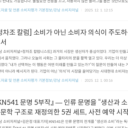
그 반대도 가능합니다. 불필요한 전등을 끄고, 사용하지 않는 플러그를 뽑는 것만으로도
 줄일 수 있습니다. 또한 에너지효율 1등급 가전제품이나 환경표지 인증 제품을 선택
자료 및 언론 소비자평가 기본정보/강남 소비자저널
2025. 12. 1. 12:15
 소비를 크게 절감할 수 있습니다.태양광 발전이나 신재생 에너지를 활용하는 건물도 
지 하우스’, ‘그..
정차조 칼럼] 소비가 아닌 소비자 의식이 주도하는
질서
남 소비자저널=정차조 칼럼니스트] 과거의 시장은 생산자가 중심이었다. 기업이 만들고
서 움직였다. 그러나 오늘의 사회는 그 울타리의 문을 활짝 열고 있다. 우리는 더 이상 
졌다.“내가 선택하는 이 행동은 어떤 미래를 만들고 있는가?”이 질문이 만들어 내는 
이 아니라 메시지가 된다. 기업이 아닌 ‘의식’이 시장을 끌어당기는 시대현대 소비자는
넘어, 그 제품이 사회와 자연에 남긴 발자국을 함께 읽는다. 그 의식의 변화가 하나둘 모일
자료 및 언론 소비자평가 기본정보/강남 소비자저널
2025. 12. 1. 00:16
KN541 문명 5부작』 — 인류 문명을 “생산과 
문학 구조로 재정의한 5권 세트, 사전 예약 시
남 소비자저널=김은정 대표기자] KN541은 인류 문명의 전개를 “생산과 소비”라는 