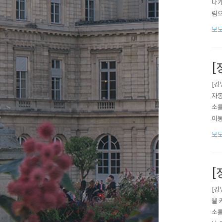
나가
림으
는 
보도
서도
기)
[
[강
자동
소를
이동
탄소
보도
여도
를 ..
[
[강
을 
소를