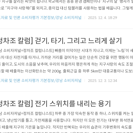
 지구를 살리는 씨앗이 됩니다.학교에서는 종종 환경 캠페인이나 ‘지구의 날’ 행사가 
로 “지구야 사랑해!”를 외치고, 종이컵 대신 텀블러를 사용하는 법을 배웁니다. 그렇
‘환경을 지키는 건 재미있는 일’이라는 감각이 남습니다. 이것이 바로 평생 지속될 환
자료 및 언론 소비자평가 기본정보/강남 소비자저널
2025. 12. 4. 18:29
 지구사랑은 이어질 수 있습니다. 가족이 함께 분리수거를 하거나, 가까운 공원에서 ‘
’을 해보세요. 아..
정차조 칼럼] 걷기, 타기, 그리고 느리게 살기
남 소비자저널=정차조 칼럼니스트] 빠름이 미덕이던 시대가 지나고, 이제는 ‘느림’이 
차 대신 자전거를 타거나, 가까운 거리를 걸어가는 일은 단순히 건강을 위한 행동이 아
 줄이고, 도시의 소음을 낮추며, 우리의 마음까지 평온하게 하는 지구사랑의 속도 조절
할 때 배출하는 이산화탄소는 약 200g. 출퇴근길 중 하루 5km만 대중교통이나 도보로
를 줄일 수 있습니다. 그것은 성인 나무 25그루가 1년 동안 흡수하는 양과 맞먹습니다
자료 및 언론 소비자평가 기본정보/강남 소비자저널
2025. 12. 3. 12:34
 지구는 숨을 쉽니다.또한 도보나 자전거 이동은 지역 상권 활성화에도 기여합니다. 
정차조 칼럼] 전기 스위치를 내리는 용기
남 소비자저널=정차조 칼럼니스트] 하루 중 가장 익숙한 동작 중 하나, 스위치를 켜는 
켜고, 냉난방기를 틀고, 가전제품을 사용합니다. 하지만 이 모든 전기는 대부분 화석연
 배출해 지구의 기온을 높입니다. 작지만 반복되는 우리의 습관이 기후변화의 속도를