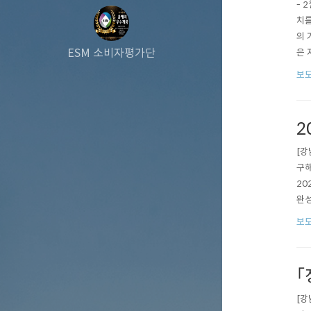
- 
치를
의 
ESM 소비자평가단
은 
중심
보도
정 
2
[강
구해
20
완성
며,
보도
가 
｢
[강