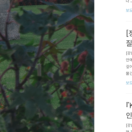
나 
이상
보도
전력
에너
[
[강
안에
깊어
물건
를 
보도
『
인
[강