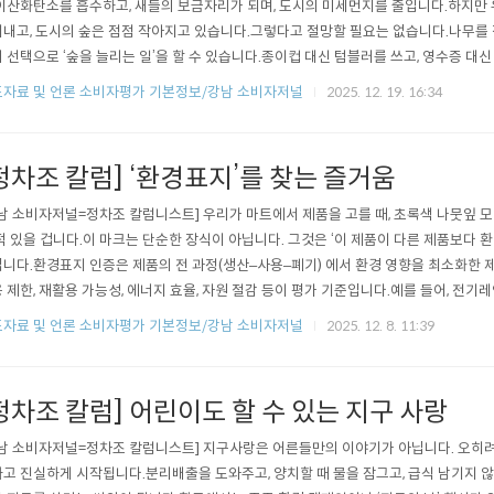
이산화탄소를 흡수하고, 새들의 보금자리가 되며, 도시의 미세먼지를 줄입니다.하지만
내고, 도시의 숲은 점점 작아지고 있습니다.그렇다고 절망할 필요는 없습니다.나무를 직
 선택으로 ‘숲을 늘리는 일’을 할 수 있습니다.종이컵 대신 텀블러를 쓰고, 영수증 대
를 사용하는 것—이것이 바로 나무를 심는 또 다른 방법입니다.또한 ‘도시숲 가꾸기’나
자료 및 언론 소비자평가 기본정보/강남 소비자저널
2025. 12. 19. 16:34
에 참여해보세요.최근에는 1인당 나무 한 그루를 심는 ‘1 Tree Campaign’ 같은 시
나,..
정차조 칼럼] ‘환경표지’를 찾는 즐거움
남 소비자저널=정차조 칼럼니스트] 우리가 마트에서 제품을 고를 때, 초록색 나뭇잎 
적 있을 겁니다.이 마크는 단순한 장식이 아닙니다. 그것은 ‘이 제품이 다른 제품보다 환
니다.환경표지 인증은 제품의 전 과정(생산–사용–폐기) 에서 환경 영향을 최소화한
 제한, 재활용 가능성, 에너지 효율, 자원 절감 등이 평가 기준입니다.예를 들어, 전기레
, 음식점, 문화시설까지도 인증을 받을 수 있죠.환경표지 제품을 선택하는 건 소비의 
자료 및 언론 소비자평가 기본정보/강남 소비자저널
2025. 12. 8. 11:39
우리는 매일 소비를 하지만, 동시에 그 선택으로 세상을 바꿀 수 있습니다.친환경 제품을 
날..
정차조 칼럼] 어린이도 할 수 있는 지구 사랑
남 소비자저널=정차조 칼럼니스트] 지구사랑은 어른들만의 이야기가 아닙니다. 오히려
고 진실하게 시작됩니다.분리배출을 도와주고, 양치할 때 물을 잠그고, 급식 남기지 않