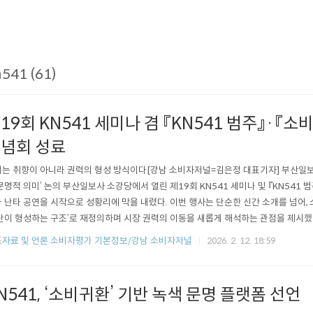
541 (61)
19회 KN541 세미나 겸 『KN541 범주』·『소
념회 성료
는 취향이 아니라 권력의 형성 방식이다[강남 소비자저널=김은정 대표기자] 부산일보
문명적 의미’ 논의 부산일보사 소강당에서 열린 제19회 KN541 세미나 및 『KN541 
 난타 공연을 시작으로 성황리에 막을 내렸다. 이번 행사는 단순한 신간 소개를 넘어, 
단이 형성하는 구조’로 재정의하며 시장 권력의 이동을 새롭게 해석하는 관점을 제시했다.
 증거’로 읽다. 세미나의 핵심은 단순히 “무엇이 잘 팔리나”가 아니었다.KN541는 소
자료 및 언론 소비자평가 기본정보/강남 소비자저널
2026. 2. 12. 18:59
으로 보고, 그 기록이 축적되며 집단의 형태를 갖추는 순간 시장의 규칙이 바뀐다는 점을 
N541, ‘소비귀환’ 기반 녹색 문명 플랫폼 선언