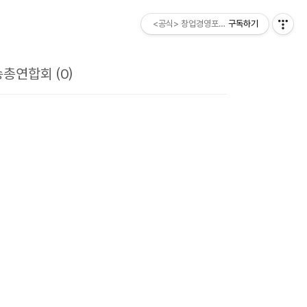
<공식> 창업경영포럼 ESM소비자
구독하기
총연합회 (0)