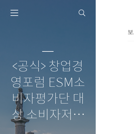
보
<공식> 창업경
영포럼 ESM소
비자평가단 대
상 소비자저널
보도자료