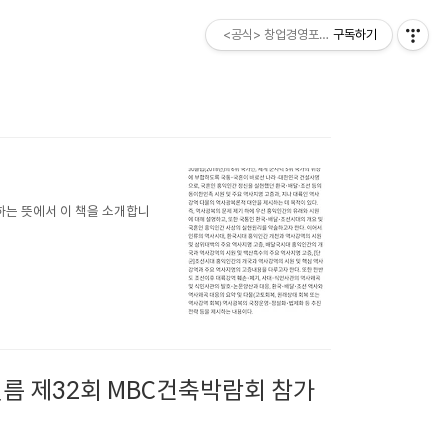
<공식> 창업경영포럼 ESM소비자
구독하기
하는 뜻에서 이 책을 소개합니
방필름 제32회 MBC건축박람회 참가