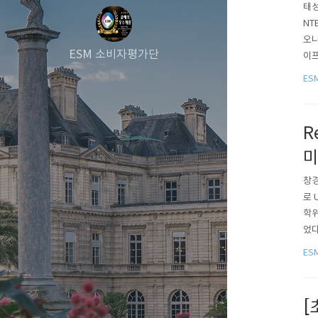
태성
NT
오니
ESM 소비자평가단
이프
40
ES
R
미
창경NE
로 
학위
었다
끼칠
ES
균형
[