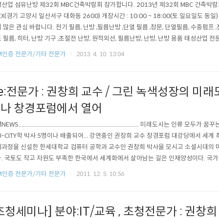
산업 섬유난방 제32회 MBC건축박람회 참가합니다. 2013년 제32회 MBC 건축박람회에 참가
EX(경기 고양시 일산서구 대화동 2600) 개장시간 : 10:00 ~ 18:00(토.일요일도 
 많은 관심 바랍니다. 전기 필름, 난방 ,필름난방 ,단열 필름 ,창문, 단열필름, 수중펌프 
 필름, 히터, 난방 기구 ,초절전 난방, 원적외선, 필름난방, 난방, 난방 용품 태성산업 전문가 바로
9 입력시간 : 2013..
M인증 전문가/기타 전문가
2013. 4. 10. 13:04
e:전문가 : 권창희 교수 / 그린 녹색성장의 미
나 창경포럼에서 열어
WS.................................................................................. 미
U-CITY학 박사 5명이나 배출되어... 강연중인 권창희 교수 창경포럼 대강당에서 세계 최
과정을 신설한 한세대학교 컴퓨터 공학과 교수인 권창희 박사을 모시고 소셜시대의 
. 국토도 작고 자원도 부족한 한국에서 세계화에서 살아남는 길은 인재양성이다. 국
수 있는 인재을 키우는 것이 무엇보다도 시급하다고 말문을연 권 박사는 사람,공간,기술 의
M인증 전문가/기타 전문가
2011. 12. 5. 10:56
이 맞아야 진정한 가치을..
초청세미나] 분야:IT/교육 , 초청전문가 : 권창희 