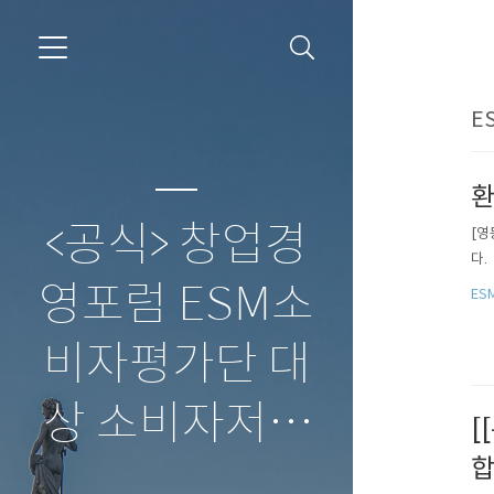
E
환
<공식> 창업경
[영
다.
영포럼 ESM소
ES
비자평가단 대
상 소비자저널
[
합
보도자료