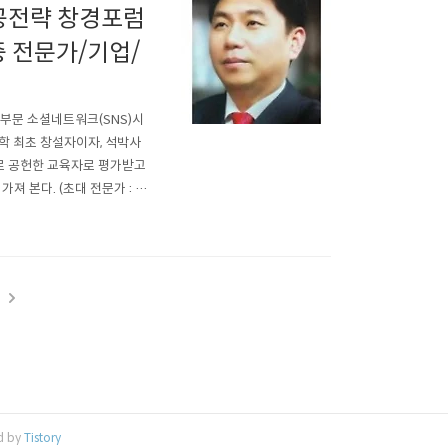
성공전략 창경포럼
증 전문가/기업/
육 부문 소셜네트워크(SNS)시
y 공학 최초 창설자이자, 석박사
로 공헌한 교육자로 평가받고
져 본다. (초대 전문가 : 권
인터뷰 및 공개 세미나 발표회 주최
t
d by
Tistory