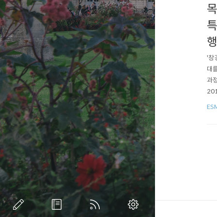
목
특
행
'창
대를
과정
20
창희
ES
: 