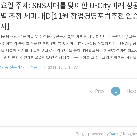
요일 주제: SNS시대를 맞이한 U-City미래 
별 초청 세미나|Ð[11월 창업경영포럼추천 인
사]
경포럼 초청 각 분야별 우수 전문가/전문기업/아이템 인터뷰 & 세미나' 분야 : IT / 교
 맞이한 각 분야별 전문인 초청 인터뷰 & 세미나 IT - U-City 산업의 미래... U-Cit
을 개설해 박사를 배출해 냄으로써 각 언론을 통해 IT융합교육 국제HRD경쟁력 최고
11년 대한민국 현대인물열전33인 선정에 빛나는 권창희 교수... 그와 함께하는 시간을 가
 (한세대 교수) ) 2011.12. 1. 목요일 오후2시 30분~ 4시 행사명 : 추천 전문가 
M인증 전문가/기타 전문가
2011. 12. 2. 17:38
창경포럼 ESM 인증위원회 주관 : 네오닉스 아카데미 사업부 후원 : 창업..
Prev
1
Nex
Blog is powered by
Daum
/ Designe