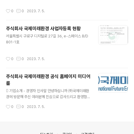
에서 시작됩니다. (주)국제미래환경은 에너지절약이 곧 환
경보호임을 알고 친환경 신소재개발을 통해 실질적인 성과
작성시간
0
0
2023. 7. 5.
를 내고자 설립된 친환경 사회적 기업입니다. 21세기 최고
의 화두인 환경보호와 신재생에너지, 탈탄소 운동을 위해
신소재 에너지개발 사업에 역점을 두고 활발하고 지속적인
주식회사 국제미래환경 사업자등록 현황
R&D를 통해 환경자원의 효율성을 높이고 이와 관련된 산
글 내용
업발전에 기여하고자 설립되었습니다. 기술 + 연구 + 개발
서울특별시 구로구 디지털로 27길 36, e-스페이스 B/D
+ 환경 + 실천
801-1호
작성시간
0
0
2023. 7. 5.
주식회사 국제미래환경 공식 홈페이지 미디어
룸
글 내용
 기업소개 - 경영자 인사말 안녕하십니까 ㈜국제미래환
경에 방문해 주신 여러분께 진심으로 감사드리고 환영합니
다. 저희 국제미래환경은 Save the Earth(환경보호), Sa
작성시간
0
0
2023. 7. 5.
ve Energy(에너지 절약) 사업을 핵심 가치를 두고 지구환
경보호와 신재생에너지 기술을 추구하고자 설립된 회사입
니다. 세계는 지금 탈탄소 녹색성장을 새로운 비젼으로 제
시하며 기존 화석연료 의존형 경제에서 탈탄소 의존형 경
제로 이행하여 탄소중립시대로의 방향전환을 추구하고 있
의안내