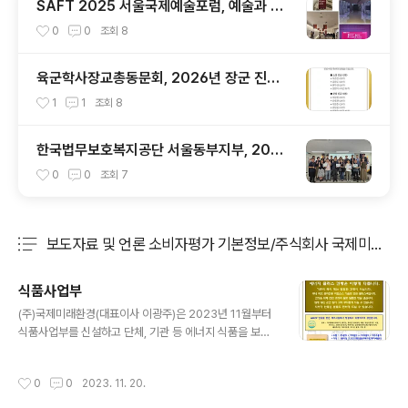
SAFT 2025 서울국제예술포럼, 예술과 미
래를 향한 세계의 대화가 서울에서 시작되다
0
0
조회
8
육군학사장교총동문회, 2026년 장군 진급
발표를 맞아
1
1
조회
8
한국법무보호복지공단 서울동부지부, 2026
년 상반기 법무보호위원(자원봉사자) 전문화
0
0
조회
7
교육 실시
보도자료 및 언론 소비자평가 기본정보/주식회사 국제미래환
분류 전체보기
주요 글 목록
식품사업부
글 내용
(주)국제미래환경(대표이사 이광주)은 2023년 11월부터
식품사업부를 신설하고 단체, 기관 등 에너지 식품을 보급
할 계획인 것으로 밝혔다.
작성시간
0
0
2023. 11. 20.