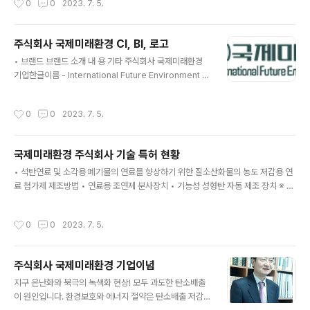
0
0
2023. 7. 5.
지 절약은 탄소배출 저감을 위해 탈탄소 제품개발에 힘쓰
겠습니다. 사회발전기여 : 지속적인 개발과 연구를 통해 실
질적인 환경개선으로 사회발전 공헌에 힘쓰겠습니다. 산업
주식회사 국제미래환경 CI, BI, 로고
안전보호 : 정품 소트트웨어만을 사용하여 높은 수준의 환
글 내용
경과 안전설비를 갖추겠습니다. 우수인재영입 : 친환경 에
• 브랜드 브랜드 소개 내 용 기타 주식회사 국제미래환경
너지사업을 위해 우수한 연구진 등 인재개발에 힘쓰겠습니
기업한글이름 - International Future Environment 기
다. 녹색운동참여 : 지구온난화! 북극의 녹색화 현상을 막는
업영문이름 - 기업 로고 및 심볼 - C.G.C S567 (Coal G
솔루션 기업으로 성장하도록 하겠습니다.
reen Chemical Special 567) 연소촉진제, 석탄첨가물
작성시간
0
0
2023. 7. 5.
조연제(助燃劑) • 기업 이름 세계 환경의 미래를 친환경으
로 선도하는 것을 착안하여 기업명으로 내세웠으며 지구의
환경개선을 위해 심볼을 지구모형으로 나타내었으며 중심
국제미래환경 주식회사 기술 특허 현황
에 기업영업명 이니셜로 환경개선의 의지를 담았습니다. •
글 내용
기업 로고 지구본을 형상화하여 녹색과 노란색을 통해 친
• 석탄연료 및 소각용 폐기물의 연료를 향상하기 위한 질소산화물의 농도 저감용 연
환경 이미지로 느낌을 갖도록 했습니다. • 다양한 컬러의
료 첨가제 제조방법 • 연료용 조연제 분사장치 • 기능성 성형탄 자동 제조 장치 ※ 특
기업로고 이미지
허증 이미지 참고
작성시간
0
0
2023. 7. 5.
주식회사 국제미래환경 기업이념
글 내용
지구 온난화와 북극의 녹색화 현상! 모두 과도한 탄소배출
이 원인입니다. 환경보호와 에너지 절약은 탄소배출 저감