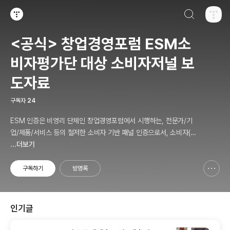
검색하기
티스토리
<공식> 창업경영포럼 ESM소
비자평가단 대상 소비자저널 보
도자료
구독자
24
ESM 인증은 비영리 단체인 창업경영포럼에서 시행하는, 전문가/기
업/제품/서비스 등의 철저한 소비자 기반 패널 인증으로서, 소비자(의
뢰인)에게 제공하는 패널인증 솔루션 서비스를 말합니다.
...더보기
구독하기
방명록
신고하기 레이어
열기
인기글