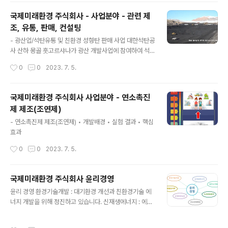
국제미래환경 주식회사 - 사업분야 - 관련 제
조, 유통, 판매, 컨설팅
글 내용
- 광산업/석탄유통 및 친환경 성형탄 판매 사업 대한석탄공
사 산하 몽골 훗고르샤나가 광산 개발사업에 참여하여 석
탄 유통 및 친환경 성형탄 제작 및 공급 유통 사업 추진 - 특
작성시간
0
0
2023. 7. 5.
수설비 제조 연소촉진제인 조연제를 물과 희석하여 특수제
작된 분사용 장비로 골고루 분사되는 자동분사장비 환경관
련 컨설팅 조연제를 통한 탄소배출 저감에 대한 보상으로
국제미래환경 주식회사 사업분야 - 연소촉진
탄소배출권 획득사업 펠릿제작(우드펠릿, 축분펠릿 등)
제 제조(조연제)
글 내용
- 연소촉진제 제조(조연제) • 개발배경 • 실험 결과 • 핵심
효과
작성시간
0
0
2023. 7. 5.
국제미래환경 주식회사 윤리경영
글 내용
윤리 경영 환경기술개발 : 대기환경 개선과 친환경기술 에
너지 개발을 위해 정진하고 있습니다. 신재생에너지 : 에너
지 절약만이 환경보호의 시작임을 알고 실질적인 성과를
내고자 노력하겠습니다. 탈탄소제품군 : 환경보호와 에너
작성시간