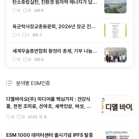
탄소중립실천, 친환경 원자력 에너지가 답이
다
0
0
조회
8
육군학사장교총동문회, 2026년 장군 진급
발표를 맞아
1
1
조회
7
세계무술총연합회 황정리 총제, 기부 나눔에
앞장 서 (7)
0
0
조회
6
분야별 ESM인증
분류 전체보기
주요 글 목록
디엘바이오(주) 미디어룸 핵심가치 : 건강식
품, 천천 조미료, 산야초, 새싹인삼, 버섯, 해
초 부산물개발 및 생산
작성시간
0
0
2020. 11. 8.
ESM 1000 데이터센터 출시기념 IPFS 탈중