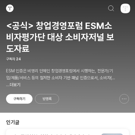
검색하기
티스토리
<공식> 창업경영포럼 ESM소
비자평가단 대상 소비자저널 보
도자료
구독자
24
ESM 인증은 비영리 단체인 창업경영포럼에서 시행하는, 전문가/기
업/제품/서비스 등의 철저한 소비자 기반 패널 인증으로서, 소비자(의
뢰인)에게 제공하는 패널인증 솔루션 서비스를 말합니다.
...더보기
구독하기
방명록
신고하기 레이어
열기
인기글