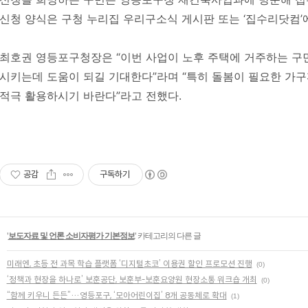
신청 양식은 구청 누리집 우리구소식 게시판 또는 ‘집수리닷컴’에
최호권 영등포구청장은 “이번 사업이 노후 주택에 거주하는 구
시키는데 도움이 되길 기대한다”라며 “특히 돌봄이 필요한 가구
적극 활용하시기 바란다”라고 전했다.
공감
구독하기
'
보도자료 및 언론 소비자평가 기본정보
' 카테고리의 다른 글
미래엔, 초등 전 과목 학습 플랫폼 ‘디지털초코’ 이용권 할인 프로모션 진행
(0)
‘정책과 현장을 하나로’ 보훈공단, 보훈부-보훈요양원 현장소통 워크숍 개최
(0)
“함께 키우니 든든”…영등포구, ‘모아어린이집’ 8개 공동체로 확대
(1)