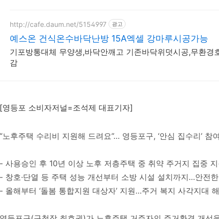
http://cafe.daum.net/5154997
광고
예스온 건식온수바닥난방 15A엑셀 강마루시공가능
기포방통대체 무양생,바닥안깨고 기존바닥위덧시공,무환경
감
[영등포 소비자저널=조석제 대표기자]
“노후주택 수리비 지원해 드려요”… 영등포구, ‘안심 집수리’ 참
- 사용승인 후 10년 이상 노후 저층주택 중 취약 주거지 집중 
- 창호·단열 등 주택 성능 개선부터 소방 시설 설치까지…안전한
- 올해부터 ‘돌봄 통합지원 대상자’ 지원…주거 복지 사각지대 
영등포구(구청장 최호권)가 노후주택 거주자의 주거환경 개선을 