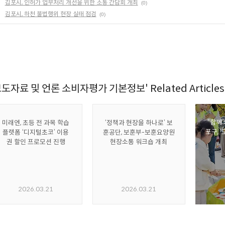
김포시, 인허가 업무처리 개선을 위한 소통 간담회 개최
(0)
김포시, 하천 불법행위 현장 실태 점검
(0)
보도자료 및 언론 소비자평가 기본정보' Related Articles
“함께
미래엔, 초등 전 과목 학습
‘정책과 현장을 하나로’ 보
포구, 
플랫폼 ‘디지털초코’ 이용
훈공단, 보훈부-보훈요양원
권 할인 프로모션 진행
현장소통 워크숍 개최
2026.03.21
2026.03.21