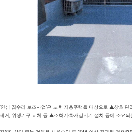
‘안심 집수리 보조사업’은 노후 저층주택을 대상으로 ▲창호‧단
제거, 위생기구 교체 등 ▲소화기‧화재감지기 설치 등에 소요되
지원대상이 되는 건물은 사용승인 후 10년 이상 경과된 저층주택