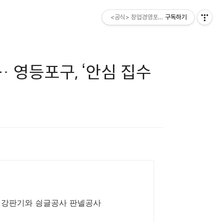
<공식> 창업경영포럼 ESM소비자
구독하기
 영등포구, ‘안심 집수
 강판기와 싕글공사 판넬공사