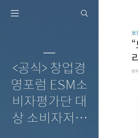
보
<공식> 창업경
황
영포럼 ESM소
비자평가단 대
상 소비자저널
보도자료