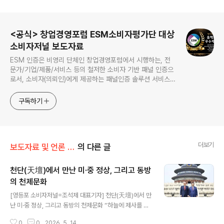
로그 정보
<공식> 창업경영포럼 ESM소비자평가단 대상
소비자저널 보도자료
ESM 인증은 비영리 단체인 창업경영포럼에서 시행하는, 전
문가/기업/제품/서비스 등의 철저한 소비자 기반 패널 인증으
로서, 소비자(의뢰인)에게 제공하는 패널인증 솔루션 서비스를
말합니다.
구독하기
더보기
보도자료 및 언론 소비자평가 기본정보
의 다른 글
천단(天壇)에서 만난 미·중 정상, 그리고 동방
의 천제문화
글 내용
[영등포 소비자저널=조석제 대표기자] 천단(天壇)에서 만
난 미·중 정상, 그리고 동방의 천제문화 “하늘에 제사를 올
리는 나라, 진정한 황제의 정신은 어디에서 시작되었는가”
0
0
2026. 5. 14.