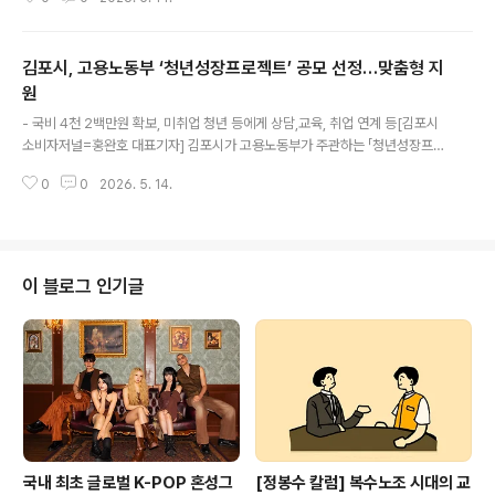
2026년 5월 14일, 중국 베이징의 상징적 공간인 천단에
서 역사적인 장면이 연출되었습니다. 시진핑 중국 국가주
석과 도널드 트럼프 미국 대통령이 함께 천단을 참배하며
김포시, 고용노동부 ‘청년성장프로젝트’ 공모 선정…맞춤형 지
미·중 관계 안정과 협력 의지를 세계에 보여준 것입니다.천
단은 단순한 관광지가 아닙니다. 명·청 시대 황제가 하늘에
원
글 내용
제사를 올리며 나라의 안녕과 풍년을 기원하던 신성한 제
- 국비 4천 2백만원 확보, 미취업 청년 등에게 상담,교육, 취업 연계 등[김포시
천(祭天)의 공간입니다. 황제는 곧 하늘과 백성을 연결하
소비자저널=홍완호 대표기자] 김포시가 고용노동부가 주관하는 「청년성장프로
는 존재였고, 천제를 올릴 수 있는 자격은 아무에게나 주어
젝트」 공모사업에 최종 선정돼 국비 4천 2백만 원을 확보해 5월부터 사업을 본
지지 않았습니다. 그러나 인류 역사 속에서 하늘에 제사를
0
0
2026. 5. 14.
격적으로 추진한다. 「청년성장프로젝트」는 미취업 청년, 구직 단념 청년 등을 대
올리는 문화의 뿌리를 더 깊이 살..
상으로 맞춤형 상담, 역량 강화 프로그램, 취업 연계 등을 지원하여 원활한 사회
진입을 돕는 사업이다. 이번 사업에서는 청년지원센터를 중심으로 지역 청년들
의 수요를 반영한 ▲진로·취업 상담 ▲직무 역량 강화 교육 ▲청년정책 연계 등
이 종합적으로 추진될 계획이다. 시는 이번 사업을 통해 청년들의 구직 의욕을
이 블로그 인기글
높이고, 안정적인 사회 진입과 자립 기반 마련에 실질적인 도움이 될 것으로 기
대하고 있다. 사..
국내 최초 글로벌 K-POP 혼성그
[정봉수 칼럼] 복수노조 시대의 교