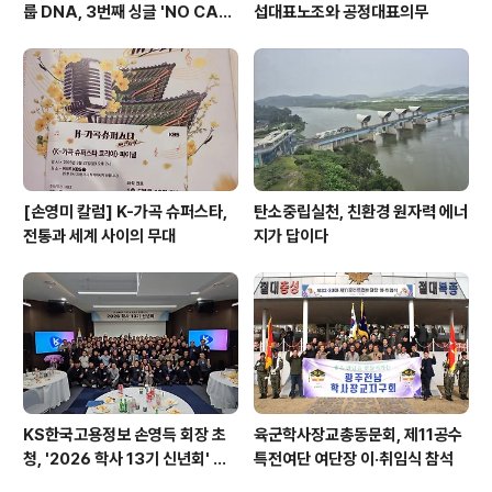
룹 DNA, 3번째 싱글 'NO CA
섭대표노조와 공정대표의무
P'으로 7월 27일 컴백
[손영미 칼럼] K-가곡 슈퍼스타,
탄소중립실천, 친환경 원자력 에너
전통과 세계 사이의 무대
지가 답이다
KS한국고용정보 손영득 회장 초
육군학사장교총동문회, 제11공수
청, '2026 학사 13기 신년회' 성
특전여단 여단장 이·취임식 참석
황리 개최