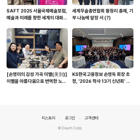
SAFT 2025 서울국제예술포럼,
세계무술총연합회 황정리 총제, 기
예술과 미래를 향한 세계의 대화가
부 나눔에 앞장 서 (7)
서울에서 시작되다
[손영미의 감성 가곡 미별(美別)]
KS한국고용정보 손영득 회장 초
이별을 아름다움으로 번역한 노래
청, '2026 학사 13기 신년회' 성
김효근 「미별(美別)」이 들려주는
황리 개최
기억의 미학
의안내
티스토리
로그인
고객센터
© Daum Corp.