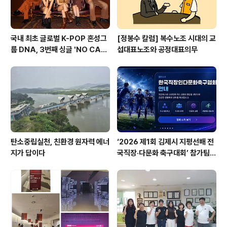
국내 최초 글로벌 K-POP 혼성그
[정봉수 칼럼] 복수노조 시대의 교
룹 DNA, 3번째 싱글 'NO CA
섭대표노조와 공정대표의무
P'으로 7월 27일 컴백
탄소중립실천, 친환경 원자력 에너
‘2026 제1회 김제시 지평선배 전
지가 답이다
국직장·다문화 축구대회’ 참가팀
모집, 한국직장인다문화축구협회