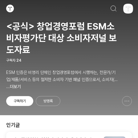
검색하기
티스토리
<공식> 창업경영포럼 ESM소
비자평가단 대상 소비자저널 보
도자료
구독자
24
ESM 인증은 비영리 단체인 창업경영포럼에서 시행하는, 전문가/기
업/제품/서비스 등의 철저한 소비자 기반 패널 인증으로서, 소비자(의
뢰인)에게 제공하는 패널인증 솔루션 서비스를 말합니다.
...더보기
구독하기
방명록
신고하기 레이어
열기
인기글