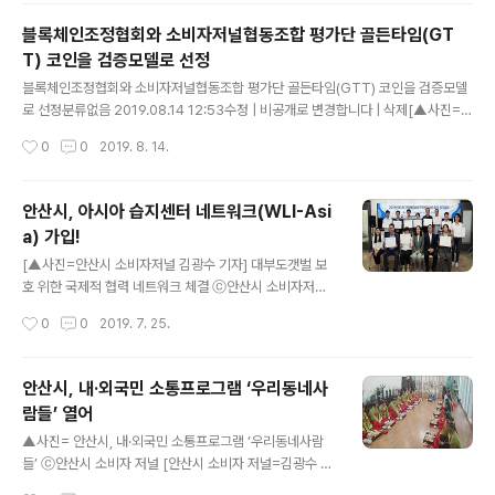
이번 대회는 보치아 저변확대를 위해 생활체육 동호인들도 참가할 수 있도록 동호인
블록체인조정협회와 소비자저널협동조합 평가단 골든타임(GT
과 엘리트 선수부로 나눠 진행된다. ‘보치아’는 뇌성마비 중증장애인들을 위해 고안
T) 코인을 검증모델로 선정
된 종목으로 표적구에 근접한 공을 합한 점수가 많은 팀이 이기는 장애인 스..
글 내용
블록체인조정협회와 소비자저널협동조합 평가단 골든타임(GTT) 코인을 검증모델
로 선정분류없음 2019.08.14 12:53수정 | 비공개로 변경합니다 | 삭제[▲사진=안
산소비자저널] 기자회견에 참석한 후 기념촬영을 하고 있다. [안산소비자저널 김광
작성시간
0
0
2019. 8. 14.
수 기자] "2019년 블록체인 기반의 중소기업 지원센터 개소” 기자회견이 13일 오후
5시 여의도 국회본관 3층 귀빈식당에서 개최됐다. 중소기업 영세소상공인, 중소기
업도 블록체인 기반 자체 코인을 가질 수 있는 블록체인 대중화 시대가 열기 위해 지
안산시, 아시아 습지센터 네트워크(WLI-Asi
난 8월 5일 경기도 과천시 소재 소비자저널협동조합 본점에서 비영리단체 창업경영
a) 가입!
포럼(회장 이승목, 이하 창경포럼), 사단법인 대한블록체인조정협회(박기훈 이사장,
글 내용
이하 조정협회), 소비자저널협동조합 (이사장 김형균), 주..
[▲사진=안산시 소비자저널 김광수 기자] 대부도갯벌 보
호 위한 국제적 협력 네트워크 체결 ⓒ안산시 소비자저널
[안산소비자저널 김광수 기자] 안산시(시장 윤화섭)는 국
작성시간
0
0
2019. 7. 25.
가연안습지이자, ‘람사르 습지’로 지정된 대부도 갯벌이 ‘아
시아 습지센터 네트워크(WLI-Asia)’에 가입하고 공식인
증서를 수여 받았다고 24일 밝혔다. 세계습지센터네트워
안산시, 내·외국민 소통프로그램 ‘우리동네사
크(WLI·Wetland Link International)는 습지교육을 제
람들’ 열어
공하는 센터들을 위한 글로벌 네트워크 플랫폼이며, 전 세
글 내용
계 350여 곳의 습지센터가 참여하고 있다. 아시아 습지센
▲사진= 안산시, 내·외국민 소통프로그램 ‘우리동네사람
터 네트워크(WLI-Asia)는 동아시아 람사르지역센터에서
들’ ⓒ안산시 소비자 저널 [안산시 소비자 저널=김광수 기
사무국을 맡고 있으며 현재 아시아지역 10개국 39개 센터
자] 안산시(시장 윤화섭) 외국인주민지원본부는 상록구 지
작성시간