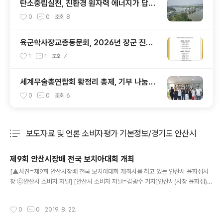
탄소중립실천, 친환경 원자력 에너지가 답이
다
0
0
조회
8
육군학사장교총동문회, 2026년 장군 진급
발표를 맞아
1
1
조회
7
세계무술총연합회 황정리 총제, 기부 나눔에
앞장 서 (7)
0
0
조회
6
보도자료 및 언론 소비자평가 기본정보/경기도 안산시
분류 전체보기
주요 글 목록
제9회 안산시장배 전국 보치아대회 개최
글 내용
[▲사진=제9회 안산시장배 전국 보치아대회 개최사를 하고 있는 안산시 윤화섭시
장 ⓒ안산시 소비자 저널] [안산시 소비자 저널=김광수 기자]안산시(시장 윤화섭)는
보치아 종목의 유망선수 발굴과 경기력 향상을 위해 제9회 안산시장배 전국 보치아
대회를 개최한다고 22일 밝혔다. 안산시장애인체육회가 주최하고 안산시장애인보
작성시간
0
0
2019. 8. 22.
치아연맹이 주관하는 이번 대회는 안산 와동체육관에서 23일까지 치러지며, 전국에
서 선수단과 임원, 보호자 등 총 350여명이 참석해 열띤 경합을 벌이게 된다. 특히