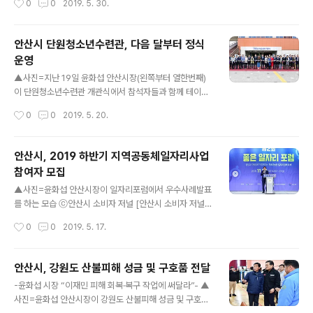
0
0
2019. 5. 30.
가 가입해 활동하고 있다. 습지 관련 정보교류와 교육 프로
역에 동포 및 외국인주민이 꾸준하게 증가함에 따라 내국
그램을 제공하는..
인 주민과의 화합과 소통의 장인 리얼소통프로그램 ‘우리
동네 사람들’을 마련했다. 28일 안산시 행복예절관에서 진
안산시 단원청소년수련관, 다음 달부터 정식
행된 이번 프로그램은 상록구 이동에 위치한 디지털서울문
운영
화예술대학교와 사동에 위치한 한양대 에리카캠퍼스 일대
글 내용
를 중심으로 공개 모집한 외국인주민과 상록구 이동, 사동
▲사진=지난 19일 윤화섭 안산시장(왼쪽부터 열한번째)
에 거주하는 내국인을 대상으로 전통문화체험과 레크리에
이 단원청소년수련관 개관식에서 참석자들과 함께 테이프
이션을 함께 하는 것으로 진행됐다. 본부 관계자는 “서로
커팅을 하고 있다 ⓒ안산시 소비자 저널 [안산시 소비자 저
작성시간
0
0
2019. 5. 20.
다른 문화의 작은 차이에서 일상적인 사회문제가 발생하기
널=김광수 기자] 안산시 단원청소년수련관, 다음 달부터
때문에 외국인주민과 내국인 간의 소통의 장이 필요하
정식 운영 문화공연·체육·VR·3D프린터 등 다양한 체험 가
다”며..
능해져, 개관식·청소년 축제 개최…1천500여 명 참석해 축
안산시, 2019 하반기 지역공동체일자리사업
하안산시(시장 윤화섭)는 단원청소년수련관이 개관식을 연
참여자 모집
데 이어 다음 달부터 본격적으로 운영에 나선다고 20일 밝
글 내용
혔다.지난달 1일 화랑유원지에 준공된 단원구청소년수련
▲사진=윤화섭 안산시장이 일자리포럼에서 우수사례발표
관은 이달 1일부터 시범운영에 돌입했으며, 다음 달 1일부
를 하는 모습 ⓒ안산시 소비자 저널 [안산시 소비자 저널=
터 정식 운영에 들어간다. 지하 1층, 지상 3층에 연면적 7
김광수 기자]안산시가 2019 하반기 지역공동체일자리사
작성시간
0
0
2019. 5. 17.
천596㎡ 규모의 단원청소년수련관에는 193개 좌석이
업 참여자를 모집 한다. 안산시는 취업 취약계층의 일자리
갖춰진 공연장과 음악실, 미디어실, 댄스..
제공을 위해 ‘2019년 하반기 지역공동체일자리사업’ 참여
자를 이달 20일부터 24일까지 5일간 모집한다. 근로기간
안산시, 강원도 산불피해 성금 및 구호품 전달
은 오는 7월 8일부터 10월 31일까지 4개월이며, 모집인
글 내용
-윤화섭 시장 “이재민 피해 회복·복구 작업에 써달라”- ▲
원은 240명으로 ‘달 드는 언덕 마을공방 운영’ 등 21개 사
사진=윤화섭 안산시장이 강원도 산불피해 성금 및 구호품
업에 투입된다.신청자격은 사업개시일 현재 근로능력이 있