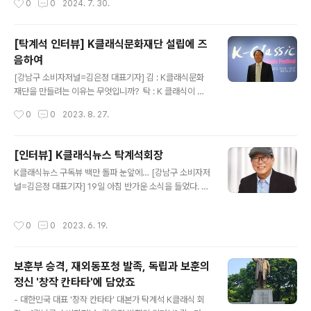
0
0
2024. 7. 30.
환경에 참 관심이 많다.왜냐하면 자연은 순환구조를 가지
공감이 되느냐의 문제죠. 시대와 관객과 연주자와 예산 등
고 있기 때문이다.인간이 훼손한 자연이 순환을 통해 다시
의 문제가 얽혀서 작품의..
인간을 훼손시킬 수밖에 없기 때문이다. 기성세대들이 지
[탁계석 인터뷰] K클래식문화재단 설립에 즈
켜내지 못한 자연은 고스란히 우리 아들, 딸의 몫이 된다.
음하여
인과응보의 법칙이다. 우리가 다음세대에게 물려줄 가장
글 내용
값진 유산은 깨끗한 환경, 오염되지 않은 지구라고 생각했
[강남구 소비자저널=김은정 대표기자] 김 : K클래식문화
기에 1998년도부터 나는 환경운동현장에서 일하기 시작
재단을 만들려는 이유는 무엇입니까? ​ 탁 : K 클래식이 지
했다. 뜻이 있는 사람들이 모여 자비를 들여가며 유정란을
난 10년 브랜드 알리기와 창작 작품들을 개인적으로 만들
작성시간
0
0
2023. 8. 27.
보급했고, 친환경식품들을 권장하며 친환경생..
어 왔습니다. 브랜드는 보통 명사화되다시피 해서 지금은
누구나 사용하는 한국 클래식의 상징 키워드가 돼버렸습니
다. 조성진, 임윤찬, 정명훈 지휘자까지 대형 전광판에 K 클
[인터뷰] K클래식뉴스 탁계석회장
래식이란 브랜드와 함께 뜨고 있어요. 이 같은 현상은 방송,
글 내용
K클래식뉴스 구독뷰 백만 돌파 눈앞에… [강남구 소비자저
신문 모두가 K 클래식을 홍보해 주고 있는 것 아닙니까? ㅎ
널=김은정 대표기자] 19일 아침 반가운 소식을 들었다. K
ㅎ~ ​ ​​ K 클래식 뮤직페스티벌을 2012년에 했고, 이후부터
클래식뉴스가 곧 구독뷰가 백만을 눈앞에 두고있고 구글
브랜드 알리기를 했는데 당시는 K 팝에서 따온 것 아니냐?
검색에도 탑재 되었다는 기쁜 소식이다. 급히 연락되어 간
그게 뭐냐? 하는 비아냥과 무관심이었습니다. 그런데 K 팝,
작성시간
0
0
2023. 6. 19.
단히 인터뷰 내용을 올린다. 김 : 백만뷰를 앞두고 구글검색
BTS의 지구촌 확산이 자연스럽게 'K'브랜드의 모방성을
에 탑재 되었다는데 소감이 어떠신지요? 탁 : 현장평론가로
어마한..
서 40년 넘게 활동하면서 신문.잡지.방송등 여러매체에 다
보훈부 승격, 재외동포청 발족, 독립과 보훈의
양한 글을 썼지요. 그러나 내가 이런 매체를 만들 생각은 못
정신 '창작 칸타타'에 담았죠
했는데, 몇 년 전부터 이런 인터넷 기반 신문이 많이 나오면
글 내용
서 강남구 소비자저널 발행인께서 K클래식뉴스 창간하는
- 대한민국 대표 '창작 칸타타' 대본가 탁계석 K클래식 회