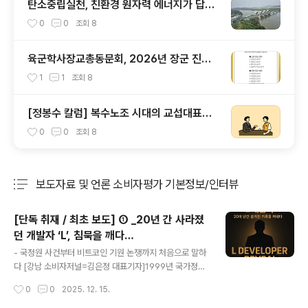
탄소중립실천, 친환경 원자력 에너지가 답이
다
0
0
조회
8
육군학사장교총동문회, 2026년 장군 진급
발표를 맞아
1
1
조회
8
[정봉수 칼럼] 복수노조 시대의 교섭대표노
조와 공정대표의무
0
0
조회
8
보도자료 및 언론 소비자평가 기본정보/인터뷰
분류 전체보기
주요 글 목록
[단독 취재 / 최초 보도] ① _20년 간 사라졌
던 개발자 ‘L’, 침묵을 깨다…
글 내용
- 국정원 사건부터 비트코인 기원 논쟁까지 처음으로 말하
다 [강남 소비자저널=김은정 대표기자]1999년 국가정보
원의 긴급수사로 사회적 화제가 되었던 IMT-2000 기술
작성시간
0
0
2025. 12. 15.
유출 사건의 중심 인물, 기술계에서는 오랜 기간 "L 개발
자”라는 이름으로만 전해졌던 그가 마침내 20년간의 침묵