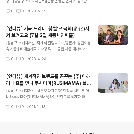
데 큰 도움을 주었습니다. 8월1일이 창간 2주년이 됩니다.
장 - [강남구 소비자저널=김은정 발행인 인터뷰] 김 : 만사
김 : K클래식뉴스는 광고 없이 제작되는 인터넷 신문으로
는 때가 있다는 말이 있는데 '창작 칸타타'가 바로 그 때인
작성시간
0
0
2023. 5. 15.
하루 2천명이 넘는 구독자들..
것 같습니다 탁 : 네, 그렇습니다. 분명히 창작에도 새로운
환경이 조성되고 있는 것 같습니다. 정부의 보훈부 승격과
함께 700만 해외 동포의 숙원이었던 동포청이 6월 5일에
[인터뷰] 가곡 드라마 ‘꽃별’로 극화(劇化)시
발족함으로써 호국과 보훈 , 동포 네트워크가 한 단계 격상
켜 보려고요 (7월 3일 세종체임버홀)
하고 더욱 긴밀하게 되었습니다. 나라가 바로 서고 원숙한
글 내용
선진 국가가 되기 위해서 나라를 위해 목숨 바치신 호국 영
[강남구 소비자저널=탁계석 칼럼니스트/평론가] 정원이경
령들을 흠모하며 그 가족들을 보훈의 품으로 끌어 안아야
숙 서울우리예술가곡 이사장 탁 : 그동안 서울 예가의 가곡
하기 때문입니다. 대본가가 역사의 눈으로 작품을 늘 구상
작업들은 단연코 선도적인 역할을 하셨는데요 정 : 네, 뭐
작성시간
0
0
2023. 4. 26.
하는 것도 이같은 맥락입니다. 대본이 작품의 첫 단추이기
다 일일이 열거할 수 없을 정도로 서울 예가가 우리 가곡의
때문에 좋은 대..
새로운 길도 열었고, 대중화도 했고 확장성을 많이 했다는
자긍심이 있는 건 사실입니다. 그러나 늘 반복만 하는 것은
[인터뷰] 세계적인 브랜드를 꿈꾸는 (주)이하
지루하고 예술의 입장이 아니죠. 그래서 이번에 또 새로운
리 대표를 만나 루시마마(RUSIMAMA) 브랜
콘셉트의 작품을 해보려고 합니다. 올해가 벌써 창립한지 1
글 내용
드에 대해 듣다
0년이 됐거든요. 탁 : 늘 창의적인 콘셉트, 독창성 있게 단
[강남구 소비자저널=김은정 대표기자] 화장품 사업 뿐 아
체를 이끌어 오셨는데, 궁금하군요 정 : 그래서 좀 독특한
니라 루시마마(RUSIMAMA)라는 브랜드를 세계화 하려
걸 또 한번 해보기 위해서 세종문화회관 체임버홀을 벌써
는 스타트업 기업 여성기업가가 있어 지난 11일(목) 성남시
작성시간
0
0
2021. 11. 13.
7월 3일 대관해 놓았고, 제목이 ‘꽃별’입니다. 그러니까 가
골프클럽회관에 자리잡은 (주)이하리(대표이사 이하리) 본
곡 드라마를 제..
사를 방문했다. 기 자 : "루시마마"라는 이름이 독특하면서
뇌리에 꽂히는 듯합니다. 어떻게 해서 만들게 되었는지? 이
대표 : 오래 전 동남아 여행 중 친구들이 한국 화장품을 선
호하지만 가끔 자신과 맞지 않는 화장품 제품이 있다라는
의안내