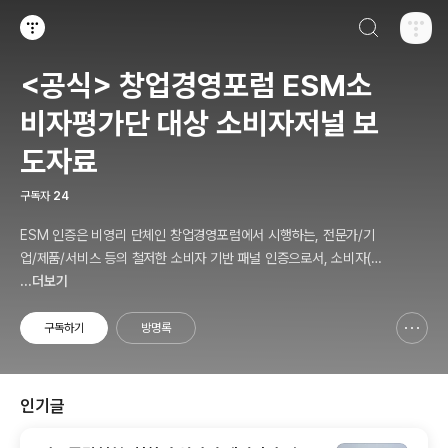
검색하기
티스토리
<공식> 창업경영포럼 ESM소
비자평가단 대상 소비자저널 보
도자료
구독자
24
ESM 인증은 비영리 단체인 창업경영포럼에서 시행하는, 전문가/기
업/제품/서비스 등의 철저한 소비자 기반 패널 인증으로서, 소비자(의
뢰인)에게 제공하는 패널인증 솔루션 서비스를 말합니다.
...더보기
구독하기
방명록
신고하기 레이어
열기
인기글