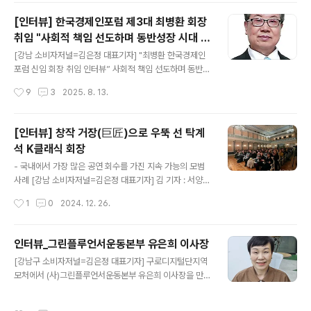
을 깨고 공식적으로 입을 열었다. 그는 최근 자신의 연구 기
[인터뷰] 한국경제인포럼 제3대 최병환 회장
록과 특허 자료를 기반으로 한 전자책 《THE FIRST CHA
취임 "사회적 책임 선도하며 동반성장 시대 열
IN》 출간을 신청하며 당시 사건과 그 뒤에 숨겨진 기술적
글 내용
겠다"
배경을 세상에 공개하기 시작했다. ■ “1999년, 이미 블록
[강남 소비자저널=김은정 대표기자] "최병환 한국경제인
체인의 시대를 보고 있었다” "L 개발자"는 인터뷰에서 19
포럼 신임 회장 취임 인터뷰” 사회적 책임 선도하며 동반성
99년 자신이 설계한 기술을 '골드셀 기반 디지털 검증 시
장 시대 열겠다>한국경제인포럼 제3대 회장에 최병환 박
작성시간
9
3
2025. 8. 13.
스템(Gold Cell-based Digital Verification S..
사가 취임했다. 행정학 석사, 경영학 박사이자 국가공인 S
MAT(서비스경영) 자격증을 보유한 최병환 회장은 10대
기업에서 20년간 재직하며, 대한민국 유통 산업의 산증인
[인터뷰] 창작 거장(巨匠)으로 우뚝 선 탁계
으로 불리는 인물이다. 지난 30여년 간 유통 분야에서 쌓
석 K클래식 회장
은 깊이 있는 경험을 바탕으로 미도파할인마트 대표이사,
글 내용
미래로홈쇼핑 대표이사 등을 역임했으며, 중소상공인 창업
- 국내에서 가장 많은 공연 회수를 가진 지속 가능의 모범
지도 및 상권 분석 전문가, 프랜차이즈 사업지도와 환경운
사례 [강남 소비자저널=김은정 대표기자] 김 기자 : 서양음
동가로서 서울특별시의원, 서울시녹색성장위원장, 경실련
악사에 편입되는 명작을 만들려면~ 탁 회장 : 창작에서 가
작성시간
1
0
2024. 12. 26.
중앙회 도시대학회장, 환경감시국민운동본부 총재대행을
장 중요한 것이 무엇일까요? 지속성일 겁니다. 일회성이 아
역임 했고, 기후변화시대 탄소중립실천을 위해 대한민..
닌 연속적으로 공연이 되는 작품을 누구나 꿈꾸죠. 명작이
되어서 영원히 무대에서 살아 있는 그런 작품을 누구나 원
인터뷰_그린플루언서운동본부 유은희 이사장
합니다. 그러나 현실에서 그 명작의 꿈은 결코 쉽지 않습니
글 내용
[강남구 소비자저널=김은정 대표기자] 구로디지털단지역
다. 마치 최고봉을 오르는 에베스트 정상의 최고봉을 오르
모처에서 (사)그린플루언서운동본부 유은희 이사장을 만났
는 것처럼 힘든 것이죠. 그 수많은 투자와 땀과 노력으로
다. 김 기자 : (사)그린플로언서운동본부의 태동과 핵심가
만든 작품들이 왜 일회성에 그칠까요? 그 원인을 냉철하게
치 그리고 목표 등에 대해 얘기해 주시죠? 유 이사장 : 나는
분석해 봐야 합니다. 첫째는 소재의 선택입니다. 그 소재가
작성시간