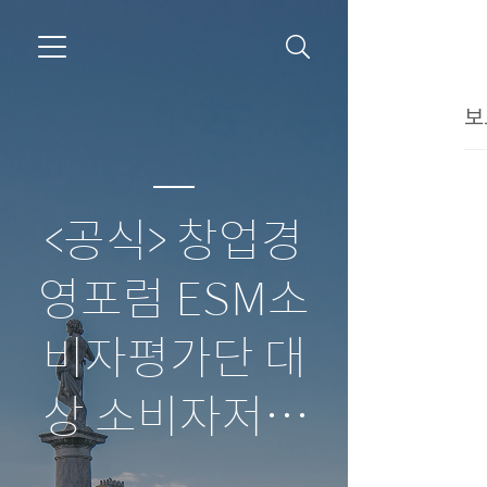
보
<공식> 창업경
영포럼 ESM소
비자평가단 대
상 소비자저널
보도자료