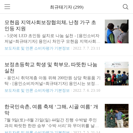
최규태기자 (299)
모현읍 지역사회보장협의체, 난청 가구 초
인등 지원
- 5곳에 LED 초인등 설치로 나눔 실천 - [용인소비자
저널=최규태기자] 용인시 처인구 모현읍 지역사회보
장협의체(위원장 이옥배)가 ‘희망의 불빛을 선물해
보도자료 및 언론 소비자평가 기본정보
2022. 7. 7. 23:11
요! 난청가구 초인등 설치 지원사업’의 일환으로 관
내 저소득 난청 가구 5곳에 LED 초인등을 설치했다.
LED 초인등은 집에 누군가 방문해 초인종을 누르면
보정초등학교 학생 및 학부모, 따뜻한 나눔
소리 대신 LED 불빛으로 방문객이 온 것을 알려주는
실천
시스템이다. 협의체 위원들은 각 가구를 직접 찾아 L
- 용인시 취약계층 아동 위해 200만원 상당 학용품 기
ED 초인등 설치를 돕고 작동 방법을 안내했다. 이옥
탁 - [용인소비자저널=최규태기자] 용인시는 보정초
배 위원장은 “벨소리를 듣지 못해 방문객이 있음을
등학교(교장 원종태) 학부모회에서 지역 취약계층 아
보도자료 및 언론 소비자평가 기본정보
2022. 7. 6. 23:10
인지하지 못하는 경우가 있어 LED 초인등 지원 사업
동을 위해 200만원 상당의 학용품을 기탁했다고 5일
을 추진하게 됐다”면서 “앞으로도 지역 주민들과 꾸
밝혔다. 학용품은 보정초 학생들과 학부모들이 십시
준히 소통해 실질적인 도움이 되는 나눔을 실천하겠
일반으로 마련했다. 보정초 학부모회 관계자는 “많은
한국민속촌, 여름 축제 ‘그해, 시골 여름’ 개
다”고 말했다. 읍 관계자는 “어려운 이웃을..
학생들이 자발적으로 학용품을 기부해 예상보다 많
막
은 양의 학용품이 모아졌다”며 “관내 저소득층 아이
7월 9일(토)~8월 21일(일) 44일간 진행 수박밭 주인
들이 공부하는 데 조금이나마 도움 되길 바란다”고
과의 짜릿한 한판 승부 ‘수박 서리’와 무더위를 날릴
말했다. 시 관계자는 “어려운 시기임에도 불구하고
이색 물총싸움 ‘살포대첩’ 시골 정취를 듬뿍 느낄 밀
보도자료 및 언론 소비자평가 기본정보
2022. 7. 5. 21:14