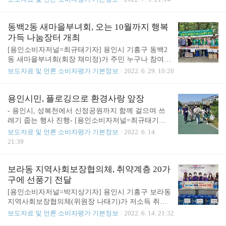
나눔 활동을 해주신 보정초등학교 학생들, 학부모님
짚모자, 고무신 꾸미기 등 다양한 체험 준비 수박과
들을 비롯한 관계자들에게 진심으로 감사드린다”면
입장권을 물물 교환할 수 있는 통 크고 다양한 할인
서 “아이들의 따뜻한 마음을 담아 필요한 곳에 소중
혜택 [용인소비자저널=최규태기자] 전통문화 테마파
동백2동 새마을부녀회, 오는 10월까지 행복
히 전달하겠다”고 말했다. 시는 전달받은 성품을 경
크 한국민속촌이 더운 여름을 시원하게 보낼 수 있는
가득 나눔장터 개최
기사회복지공..
여름 축제 ‘그해, 시골 여름’을 7월 9일부터 8월 21일
[용인소비자저널=최규태기자] 용인시 기흥구 동백2
까지 44일간 진행한다. 한국민속촌은 촌에서 즐기는
동 새마을부녀회(회장 채미정)가 주민 누구나 참여해
바캉스, 촌캉스를 연출해 힙하게 여름을 즐길 수 있
중고생활물품을 교환·판매하고 수익금을 기부하는
보도자료 및 언론 소비자평가 기본정보
2022. 6. 29. 10:20
는 이색 축제를 준비했다. 예전 시골 마을의 정취가
‘동백2동 행복가득 나눔장터’를 진행한다. 나눔장터
가득한 민속마을 일대에서는 시즌 축제 인기 콘텐츠
는 주민 간 소통할 수 있는 기회를 제공하고 나눔문
인 수박 서리가 한층 업그레이드돼 돌아온다. 관람객
화 조성을 위해 마련했다. 지난 25일 동백호수공원에
용인시민, 플로깅으로 환경사랑 앞장
들은 수박밭 주인이 서리범을 잡기..
서 열린 첫 나눔장터에서는 초등학생, 어르신 할 것
- 용인시, 성복천에서 신정공원까지 함께 걸으며 쓰
없이 다양한 연령대의 주민이 참여해 어린이 장난감,
레기 줍는 행사 진행- [용인소비자저널=최규태기자]
중고서적, 옷과 신발 등의 생활용품을 교환하고 판매
용인시민들이 성복천 일대를 걸으며 쓰레기를 줍는
보도자료 및 언론 소비자평가 기본정보
2022. 6. 14.
했다. 또 주민들은 수익금의 10%를 기부하며 나눔을
‘쓰담쓰담 용인 플로깅’으로 환경사랑을 실천했다.
21:39
실천했다. 나눔장터는 다음달 9일, 8월 13일, 10월 22
지난 11일 30여 명의 시민은 성복천을 시작으로 수지
일에도 동백호수공원에서 열릴 예정이며, 판매 수익
구청에서 정평천, 신정공원까지 6㎞를 걸으며 쓰레
금의 10%는 저소득층 나눔 사업을 위해 사용된다. 채
기를 주웠다. 단순히 쓰레기를 줍는 것만이 아닌 강
보라동 지역사회보장협의체, 취약계층 20가
미정 회장은 “나눔장터가 지역 주민들을 위한..
사와 함께 걸으며 쓰레기가 환경에 미치는 영향, 재
구에 선풍기 전달
활용의 중요성과 방법 등에 대해 생각해 보는 시간을
[용인소비자저널=박지상기자] 용인시 기흥구 보라동
가졌다. 오는 18일에는 경안천부터 유림어린이공원,
지역사회보장협의체(위원장 나태기)가 저소득 취약
용인시실내체육관까지 6㎞를 걸으며 플로깅을 하는
계층 20가구에 선풍기를 전달했다. 협의체는 매년 취
보도자료 및 언론 소비자평가 기본정보
2022. 6. 14. 21:32
두 번째 쓰담쓰담 용인 플로깅이 열린다. 플로깅에
약계층 이웃을 위해 여름엔 선풍기를, 겨울엔 난방용
참여하고 싶은 시민은 오는 17일까지 용인시평생학