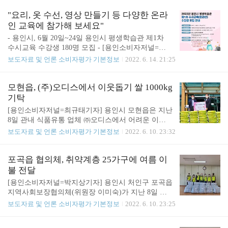
품을 나누는 계절 용품 지원사업을 펼치고 있다. 협
습관 홈페이지에서 신청하면 된다. 참가자는 3시간
의체 위원들은 지난 10일 선풍기가 필요한 관내 저소
"요리, 옷 수선, 영상 만들기 등 다양한 온라
의 자원봉사..
득 가정 20가구를 방문해 손수 조립한 선풍기를 전달
인 교육에 참가해 보세요"
하고 생활에 불편한 점이 없는지 안부를 확인했다.
- 용인시, 6월 20일~24일 용인시 평생학습관 제1차
나 위원장은 “어려운 이웃이 무더운 여름을 시원하고
수시교육 수강생 180명 모집 - [용인소비자저널=이
건강하게 보내는 데 조금이나마 도움이 되길 바란
성찬기자] 에어프라이어로 즐기는 홈베이킹, 의류 리
보도자료 및 언론 소비자평가 기본정보
2022. 6. 14. 21:25
다”며 “앞으로도 지역의 어려운 이웃을 위해 다양한
폼, 유튜브 영상 만들기 등 다양한 강의를 온라인으
활동을 하겠다”고 말했다. 동 관계자는 “항상 이웃을
로 만나볼 수 있는 기회가 생겼다. 용인시는 용인시
위한 나눔에 앞장서고 있는 협의체 위원들께 감사하
평생학습관 제1차 수시교육 온라인 수강생 180명을
모현읍, (주)오디스에서 이웃돕기 쌀 1000kg
다”며 “모든 주민이 안전한 여름을 보낼 수 있도록 마
모집한다고 13일 밝혔다. 기간은 오는 20~24일이다.
기탁
을 ..
개설되는 강좌는 ▲에어프라이어로 즐기는 홈베이킹
[용인소비자저널=최규태기자] 용인시 모현읍은 지난
▲옷수선리폼(초급) ▲나만의 유튜브영상만들기 ▲
8일 관내 식품유통 업체 ㈜오디스에서 어려운 이웃
연금형 부동산으로 노후 준비하기 ▲오카리나배우기
을 위해 써 달라며 백미 10kg짜리 100포를 기탁했다
보도자료 및 언론 소비자평가 기본정보
2022. 6. 10. 23:32
등 조리, 실용기술, 인문교양, 문화예술 분야 등 9개
고 9일 밝혔다. 이날 기탁한 쌀은 지난달 ㈜오디스가
다. 신청 대상은 만 19세 이상 용인시민이다. 타 시군
새로운 사옥을 준공해 이전하면서 축하 화환 대신 받
에 거주하는 용인 소재 직장인, 용인시에 등록된 재
은 것이다. 김학응 ㈜오디스 대표는 “회사가 새로운
포곡읍 협의체, 취약계층 25가구에 여름 이
외국민, 결혼 이민자도 신청할 수 있다...
시작을 하는 만큼 의미 있는 일에 동참하고자 화환
불 전달
대신 쌀을 받아 기부를 하게 됐다”며 “작은 정성이지
[용인소비자저널=박지상기자] 용인시 처인구 포곡읍
만 어려운 이웃들에게 따뜻함으로 전해지길 바란
지역사회보장협의체(위원장 이미숙)가 지난 8일 관
다”고 말했다. 읍 관계자는 “어려운 이웃을 위해 따뜻
내 장애인과 복지 취약계층 25가구를 방문해 여름용
보도자료 및 언론 소비자평가 기본정보
2022. 6. 10. 23:25
한 나눔을 실천해 주신 ㈜오디스 관계자들께 감사하
이불 세트를 전달했다. 이불은 경기사회복지공동모
다”며 “기탁받은 쌀은 어려운 이웃을 위해 쓰겠다”고
금회 읍 예치금과 협의체 위원들의 후원으로 준비했
말했다.