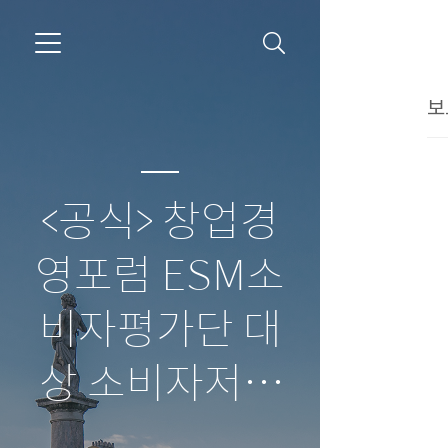
보
<공식> 창업경
영포럼 ESM소
비자평가단 대
상 소비자저널
보도자료