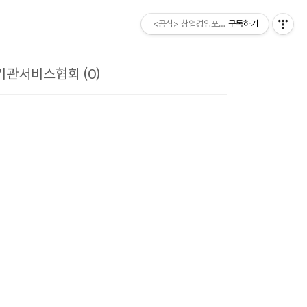
<공식> 창업경영포럼 ESM소비자
구독하기
관서비스협회 (0)