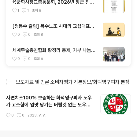
육군학사장교총동문회, 2026년 장군 진급
발표를 맞아
1
1
조회
8
[정봉수 칼럼] 복수노조 시대의 교섭대표노
조와 공정대표의무
0
0
조회
8
세계무술총연합회 황정리 총제, 기부 나눔에
앞장 서 (7)
0
0
조회
6
보도자료 및 언론 소비자평가 기본정보/화덕영구피자 본점
분류 전체보기
주요 글 목록
자연치즈100% 보증하는 화덕영구피자 도우
가 고소함에 입맛 당기는 버릴것 없는 도우빵
피자 화덕영구피자 스토리 디오슈페리움2차
작성시간
0
0
2023. 9. 9.