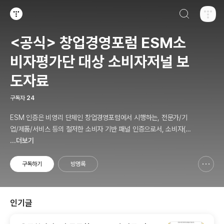
검색하기
티스토리
<공식> 창업경영포럼 ESM소
비자평가단 대상 소비자저널 보
도자료
구독자
24
ESM 인증은 비영리 단체인 창업경영포럼에서 시행하는, 전문가/기
업/제품/서비스 등의 철저한 소비자 기반 패널 인증으로서, 소비자(의
뢰인)에게 제공하는 패널인증 솔루션 서비스를 말합니다.
...더보기
구독하기
방명록
신고하기 레이어
열기
인기글