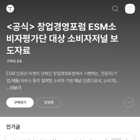
검색하기
티스토리
<공식> 창업경영포럼 ESM소
비자평가단 대상 소비자저널 보
도자료
구독자
24
ESM 인증은 비영리 단체인 창업경영포럼에서 시행하는, 전문가/기
업/제품/서비스 등의 철저한 소비자 기반 패널 인증으로서, 소비자(의
뢰인)에게 제공하는 패널인증 솔루션 서비스를 말합니다.
...더보기
구독하기
방명록
신고하기 레이어
열기
인기글