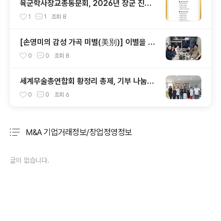
육군학사장교총동문회, 2026년 장군 진급
발표를 맞아
1
1
조회
8
[손영미의 감성 가곡 미별(美別)] 이별을 아
름다움으로 번역한 노래 김효근 「미별(美
0
0
조회
8
別)」이 들려주는 기억의 미학
세계무술총연합회 황정리 총제, 기부 나눔에
앞장 서 (7)
0
0
조회
6
M&A 기업거래정보/창업정영정보
분류 전체보기
주요 글 목록
글이 없습니다.