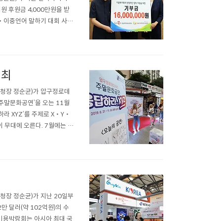
후원금 4,000만원을 받
‧이중언어 말하기 대회 사업
강남구는 필기시험 대비 강의
득했으며, 올해는 11명이 지
개최
(구청장 정순균)가 압구정로데
주말문화공연’을 오는 11월
라 XYZ’를 주제로 X‧Y‧
이 무대에 오른다. 7월에는 칵
 아펠리아(13일) 등의 공연이
 진행된다. 우천 시에는 ..
구청장 정순균)가 지난 20일부
2만 달러(약 102억원)의 수
 미용박람회는 아시아 최대 국