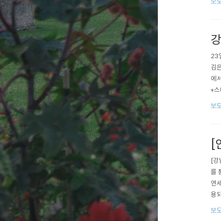
보도
유일
강
23
김은
에서
+스
의 
보도
기관
금과
[
[강
를 
연세
용되
은 
보도
리더