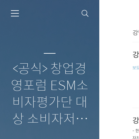
강
강
<공식> 창업경
보도
영포럼 ESM소
비자평가단 대
상 소비자저널
강
- 
보도자료
자저