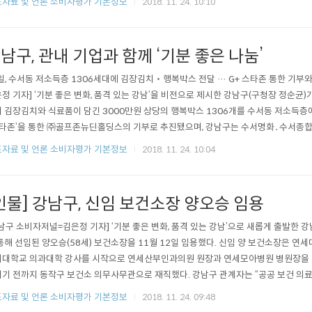
자료 및 언론 소비자평가 기본정보
2018. 11. 24. 10:10
하게 이면도로를 별도 관리한다. 제설대책본부는 13개 실무반, 747명으로 구성됐다. 구
남구, 관내 기업과 함께 ‘기분 좋은 나눔’
일, 수서동 저소득층 1306세대에 김장김치‧행복박스 전달 … G+ 스타존 통한 기부와
정 기자] ‘기분 좋은 변화, 품격 있는 강남’을 비전으로 제시한 강남구(구청장 정순균)
 김장김치와 식료품이 담긴 3000만원 상당의 행복박스 1306개를 수서동 저소득층에 
타존’을 통한 ㈜골프존뉴딘홀딩스의 기부로 추진됐으며, 강남구는 수서명화․수서종합
시급성 등을 고려해 지원 대상자를 선별했다. G+스타존은 강남구, 신세계프라퍼티, 
자료 및 언론 소비자평가 기본정보
2018. 11. 24. 10:04
이 함께 시작한 사회공헌 사업으로 한류스타와 함께하는 상설 기부공간이다. 코엑스몰 
 물품은 관내 저..
인물] 강남구, 신임 보건소장 양오승 임용
남구 소비자저널=김은정 기자] ‘기분 좋은 변화, 품격 있는 강남’으로 새롭게 출발한 
통해 선임된 양오승(58세) 보건소장을 11월 12일 임용했다. 신임 양 보건소장은 연
대학교 의과대학 강사를 시작으로 연세산부인과의원 원장과 연세모아병원 병원장을 
기 전까지 동작구 보건소 의무사무관으로 재직했다. 강남구 관계자는 “공공 보건 의료
변화 품격 있는 강남’을 실현하기 위해 보다 적극적인 행정이 필요하다”며 “성공적인 
자료 및 언론 소비자평가 기본정보
2018. 11. 24. 09:48
십을 고루 겸비한 전문가를 임용했다”고 밝혔다. 한편 강남구는 지역공동체를 살리