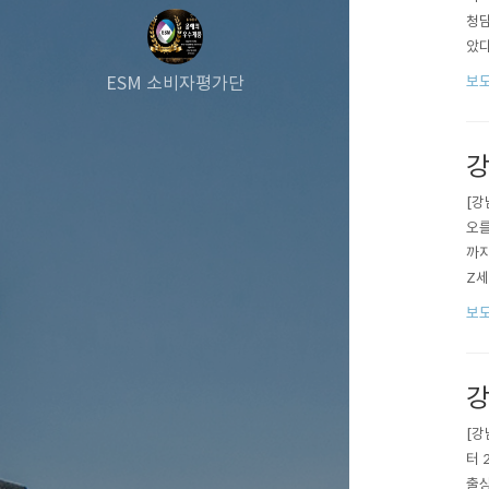
청담
았다
에 
ESM 소비자평가단
보도
와 
원받
강
[강
오를
까지
Z세
테일
보도
마련
강
[강
터 
출상