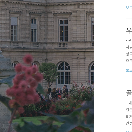
아리
보도
유아
타로,
우
- 
저널
상으
으로
상을
보도
접 
이 
골
- 
김은
8 
간선
남구