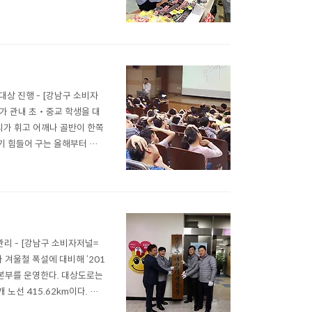
및 답례품, 건강·위생용품,
은 무료 취·창업 상담과 취업
 대상 진행 - [강남구 소비자
)가 관내 초‧중교 학생을 대
리가 휘고 어깨나 골반이 한쪽
기 힘들어 구는 올해부터 대
척추측만증연구소가 협력해 직
1차 등심대 검사결과 척추변형
관리 - [강남구 소비자저널=
 겨울철 폭설에 대비해 ‘201
책본부를 운영한다. 대상도로는
개 노선 415.62km이다. 강
 등 서울시 25개 자치구 중