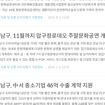
문화공감센터와 국민체육진흥공단 경륜경정사업본부 등으로부터 다문화가족 정착지원 
. 지난 18일 청담문화공감센터는 결혼이민자 운전면허교실과 다문화 가족의 한국어
1,600만원을 기부했다. 2017년부터 강남경찰서와 함께 운전면허교실을 운영 중인 
자료 및 언론 소비자평가 기본정보
2019. 8. 3. 12:20
실기시험 대비 학원비를 지원하고 있다. 지난해 수강생 23명 중 16명이 운전면허를 취
고 있다. 말하기 대회는 강남구 다..
남구, 11월까지 압구정로데오 주말문화공연 
남구 소비자저널=김은정 기자] ‘기분 좋은 변화, 품격 있는 강남’을 구현 중인 강남구
 찾는 국내외 관광객들에게 다양한 문화와 공연을 제공하기 위한 ‘압구정로데오거리 
 개최한다. 매주 금‧토 저녁 7시 압구정로데오거리 현대아파트 앞 삼거리에서 ‘응답하
대가 모두 즐길 수 있는 힙합, K-POP, 서커스, 익스트림 퍼포먼스 등 다양한 프로그램
쇼와 남성댄스(5일), 색소폰과 댄스(6일), 뮤랑극단과 J&J 오카리나듀오(12일), 래퍼
자료 및 언론 소비자평가 기본정보
2019. 7. 6. 12:19
됐다. 마블캐릭터와 찍은 사진으로 참여할 수 있는 ‘어벤져스를 찾아라!’ 게릴라 이벤트도
남구, 中서 중소기업 46억 수출 계약 지원
남구 소비자저널=김은정 기자] ‘기분 좋은 변화, 품격 있는 강남’을 구현 중인 강남구(
22일까지 열린 ‘2019 중국 상하이 미용박람회’에 관내 8개 뷰티기업 참가를 지원, 85
담 실적과 389만 달러(약 46억원)의 계약 성과를 올렸다. 올해 24회를 맞은 상하이