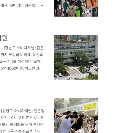
에서 48만명이 참관했다. 구
이코스메틱, 비씨비코스, 메
차량을 지원했다. 또 ..
억원
 - [강남구 소비자저널=김은
생까지 무상급식 확대, 혁신교
 교육경비를 책정했다. 올해
65억4000만원, 학교환경개
사업비로 전년대비 26억원 증액
설치 등 교육력 강화와 환경
- [강남구 소비자저널=김은정
 오전 10시 구청 본관 로비에
 홍보와 활성화를 위해 행사장
과정 교육생과 수료생, 학습동