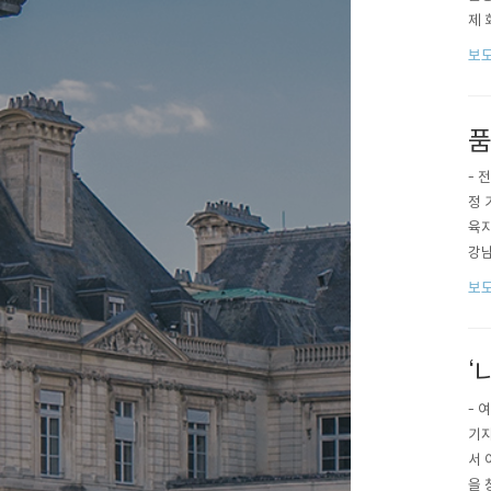
제 
에서
보도
디셀
품
- 
정 
육지
강남
선 
보도
됐으
개..
‘
- 
기자
서 
을 