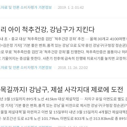
와 강남구청년창업지원센터의 여성창업기업 등이 참여한다. 액세서리, 셀프웨딩 용품 
자료 및 언론 소비자평가 기본정보
2019. 1. 2. 01:42
용품, 뜨개목도리 등을 판매하며, 수익금 일부는 관내 소외계층을 위해 쓰인다. 관람객
..
리 아이 척추건강, 강남구가 지킨다
관내 초‧중교 대상 ‘척추측만증 검진’ ‘척추건강 강좌’ 추진 … 올해 30개교 4100여명
=김은정 기자] ‘기분 좋은 변화, 품격 있는 강남’으로 도약 중인 강남구(구청장 정순균
로 무료 ‘척추측만증 검진’과 ‘척추건강 강좌’를 진행한다. 척추측만증은 몸통이나 허
 기울어지는 증상을 뜻한다. 사춘기 전후에 급속히 진행돼 치료시기를 놓치면 교정하
 초등학생에서 중학생으로 확대‧시행했다. ‘척추측만증 검진’은 구와 고려대학교 
자료 및 언론 소비자평가 기본정보
2018. 11. 26. 22:02
학교로 찾아가는 방식으로 올해 11월까지 30개교4100여명을 대상으로 추진된다. 
의심되는 학생..
목길까지! 강남구, 제설 사각지대 제로에 도전
내년 3월 15일까지 895개 노선 415km 대상 제설작업 … 자치구 유일 이면도로 별도 
정 기자] ‘기분 좋은 변화, 품격 있는 강남’을 비전으로 제시한 강남구(구청장 정순균)가
겨울철 제설대책’을 마련하고 이번 달 15일부터 내년 3월 15일까지 4개월간 제설대
·보조간선 도로 62개 노선 101.79km, 이면도로 833개 노선 313.83km로 총 895
는 제설장비 진입이 어려운 이면도로에도 폭설 시 29개 소형 살포기를 신속히 투입하는