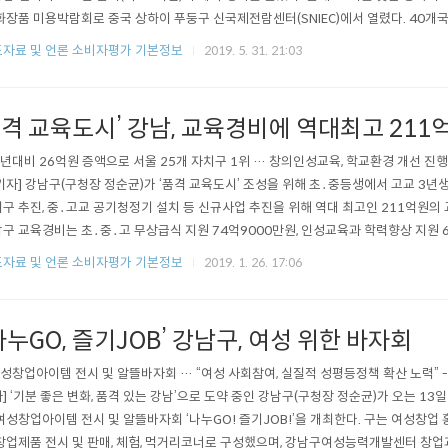
화장품 미용박람회로 중국 상하이 푸둥구 신국제전람센터(SNIEC)에서 열렸다. 40개국
는 중소기업인 프레스티지코스메틱코리아, 3일애, 메트로코리아, 라이클, 세이션, 온데
자료 및 언론 소비자평가 기본정보
2019. 5. 31. 21:03
러가 참가했다. 구는 참가기업의 부스비와 장치비의 70%, 편도운송비, 통역, 현지 이동
격 교육도시’ 강남, 교육경비에 역대최고 211
전년대비 26억원 증액으로 서울 25개 자치구 1위 … 창의인성교육, 학교환경 개선 진행
기자] 강남구(구청장 정순균)가 ‘품격 교육도시’ 조성을 위해 초․중등생에서 고교 3년
구 추진, 중․고교 공기청정기 설치 등 신규사업 추진을 위해 역대 최고인 211억원의
구 교육경비는 초․중․고 무상급식 지원 74억9000만원, 인성교육과 학력향상 지원 
45억원, 학교 독서진흥과 유치원 지원 등 25억8000만원을 포함한 4개 분야 17개 
자료 및 언론 소비자평가 기본정보
2019. 1. 26. 17:06
며, 서울시 25개 자치구 중 가장 많은 금액이다. 구는 관내 전 중․고교에 공기청정기 
나누GO, 즐기JOB’ 강남구, 여성 위한 바자회
여성창업아이템 전시 및 알뜰바자회 … “여성 사회참여, 실질적 성평등정책 확산 노력” 
] ‘기분 좋은 변화, 품격 있는 강남’으로 도약 중인 강남구(구청장 정순균)가 오는 13일
여성창업아이템 전시 및 알뜰바자회 ‘나누GO! 즐기JOB!’을 개최한다. 구는 여성창업
창업제품 전시 및 판매, 체험, 먹거리코너로 구성했으며, 강남구여성능력개발센터 창업