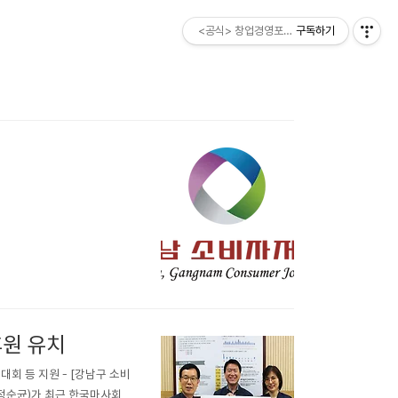
<공식> 창업경영포럼 ESM소비자
구독하기
후원 유치
 등 지원 - [강남구 소비
 정순균)가 최근 한국마사회