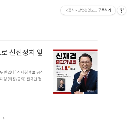
<공식> 창업경영포럼 ESM소비자
구독하기
)
으로 선진정치 앞
두 쏟겠다” 신재경 후보 공식
/ 신재경 (의정/공약) 전국민 평
t