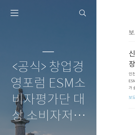
보
신
<공식> 창업경
장
인천
영포럼 ESM소
ES
가 
비자평가단 대
보도
상 소비자저널
보도자료