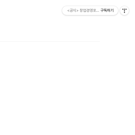
<공식> 창업경영포럼 ESM소비자
구독하기