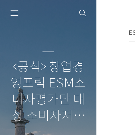
E
<공식> 창업경
영포럼 ESM소
비자평가단 대
상 소비자저널
보도자료