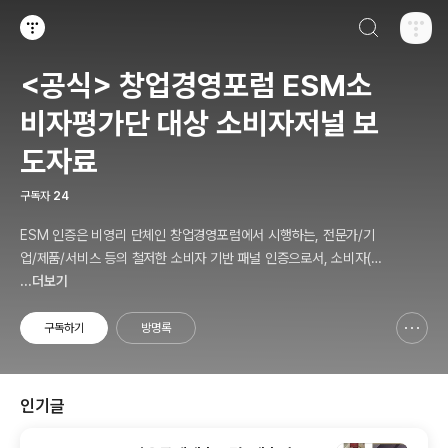
검색하기
티스토리
<공식> 창업경영포럼 ESM소
비자평가단 대상 소비자저널 보
도자료
구독자
24
ESM 인증은 비영리 단체인 창업경영포럼에서 시행하는, 전문가/기
업/제품/서비스 등의 철저한 소비자 기반 패널 인증으로서, 소비자(의
뢰인)에게 제공하는 패널인증 솔루션 서비스를 말합니다.
...더보기
구독하기
방명록
신고하기 레이어
열기
인기글