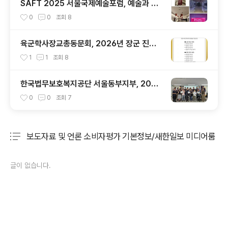
SAFT 2025 서울국제예술포럼, 예술과 미
래를 향한 세계의 대화가 서울에서 시작되다
0
0
조회
8
육군학사장교총동문회, 2026년 장군 진급
발표를 맞아
1
1
조회
8
한국법무보호복지공단 서울동부지부, 2026
년 상반기 법무보호위원(자원봉사자) 전문화
0
0
조회
7
교육 실시
보도자료 및 언론 소비자평가 기본정보/새한일보 미디어룸
분류 전체보기
주요 글 목록
글이 없습니다.