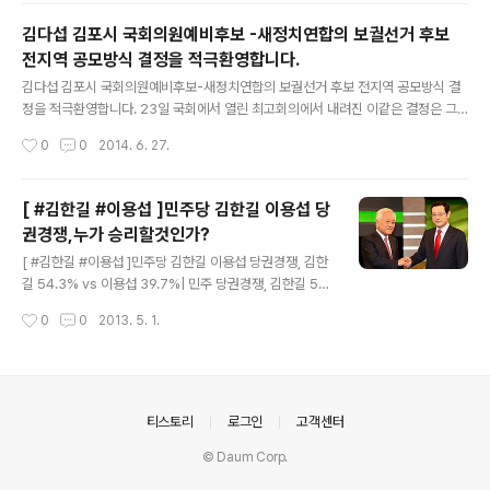
김다섭 김포시 국회의원예비후보 -새정치연합의 보궐선거 후보
전지역 공모방식 결정을 적극환영합니다.
글 내용
김다섭 김포시 국회의원예비후보-새정치연합의 보궐선거 후보 전지역 공모방식 결
정을 적극환영합니다. 23일 국회에서 열린 최고회의에서 내려진 이같은 결정은 그
간 지역에서 주민들과 함께 부대끼며 기반을 다져온 일꾼들에게 공간을 열어준 결단
작성시간
0
0
2014. 6. 27.
이라고 생각합니다. 김포발전을 들어올리는 작은거인'을 캐치프레이즈로 내세운 저
김다섭은 후회없는 한판, 승리하는 한판 승부를 위해 온힘을 기울일 것입니다. 그간
전략공천이라는 이름아래 거론되던 당사자 본인도 부인하는 온갖 설이 난무했습니
[ #김한길 #이용섭 ]민주당 김한길 이용섭 당
다. 이제 시민과당원들을 혼란스럽게했던 안개가걷히고 지역사회에 새로운 희망의
권경쟁,누가 승리할것인가?
푸른연기가 피어오르는 느낌입니다. 결코 실망시켜 드리지 않을 것입니다. 7월 30
글 내용
일 승리의 결과로 보여드리겠습니다. 저와 정치적 동지이자 사적우로 선배님이신 김
[ #김한길 #이용섭 ]민주당 김한길 이용섭 당권경쟁, 김한
포시 새..
길 54.3% vs 이용섭 39.7%| 민주 당권경쟁, 김한길 54.
3% vs 이용섭 39.7% 【서울=뉴시스】배민욱 기자 = 민주
작성시간
0
0
2013. 5. 1.
통합당 5·4전당대회 당권경쟁이 김한길·이용섭(기호순) 후
보의 양자대결로 좁혀진 가운데 실시된 첫 대의원 여론조
사에서 김한길 후보가 우세한 것으로 나타났다. 30일 여론
조사기관 조원씨앤아이가 민주당 대의원 2030명을 대상
으로 당대표 경선 후보 지지도를 조사한 결과에 따르면 김
의안내
티스토리
로그인
고객센터
한길 후보는 54.3%, 이용섭 후보는 39.7%의 지지도를
© Daum Corp.
얻었다. 지역별로는 김한길 후보는 전남 대의원 사이에서 6
7.1%의 지지를 얻어 26.6%인 이용섭 후보에 앞섰다. 반