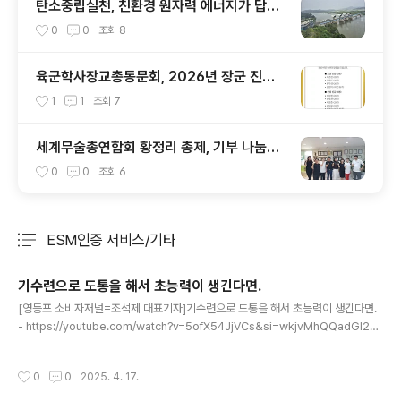
탄소중립실천, 친환경 원자력 에너지가 답이
다
0
0
조회
8
육군학사장교총동문회, 2026년 장군 진급
발표를 맞아
1
1
조회
7
세계무술총연합회 황정리 총제, 기부 나눔에
앞장 서 (7)
0
0
조회
6
ESM인증 서비스/기타
분류 전체보기
주요 글 목록
기수련으로 도통을 해서 초능력이 생긴다면.
글 내용
[영등포 소비자저널=조석제 대표기자]기수련으로 도통을 해서 초능력이 생긴다면.
- https://youtube.com/watch?v=5ofX54JjVCs&si=wkjvMhQQadGl27
mm김형동 교수님 강의 동영상많은 도움이 되시기 바랍니다.
작성시간
0
0
2025. 4. 17.