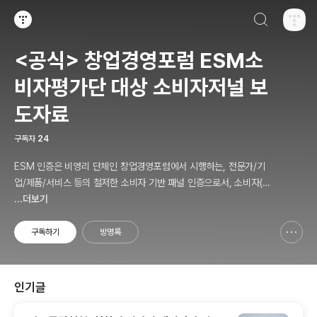
검색하기
티스토리
<공식> 창업경영포럼 ESM소
비자평가단 대상 소비자저널 보
도자료
구독자
24
ESM 인증은 비영리 단체인 창업경영포럼에서 시행하는, 전문가/기
업/제품/서비스 등의 철저한 소비자 기반 패널 인증으로서, 소비자(의
뢰인)에게 제공하는 패널인증 솔루션 서비스를 말합니다.
...더보기
구독하기
방명록
신고하기 레이어
열기
인기글